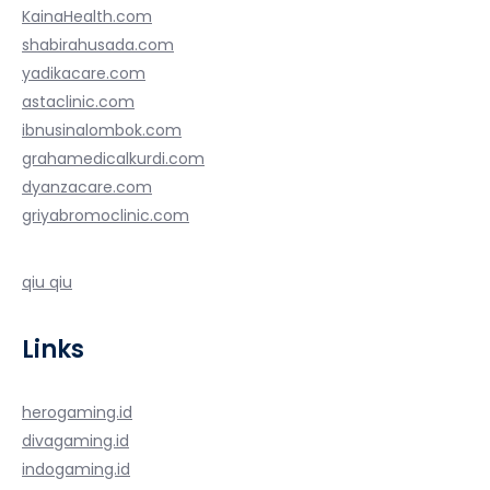
KainaHealth.com
shabirahusada.com
yadikacare.com
astaclinic.com
ibnusinalombok.com
grahamedicalkurdi.com
dyanzacare.com
griyabromoclinic.com
qiu qiu
Links
herogaming.id
divagaming.id
indogaming.id