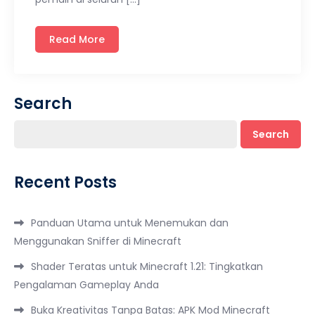
Read More
Search
Search
Recent Posts
Panduan Utama untuk Menemukan dan
Menggunakan Sniffer di Minecraft
Shader Teratas untuk Minecraft 1.21: Tingkatkan
Pengalaman Gameplay Anda
Buka Kreativitas Tanpa Batas: APK Mod Minecraft