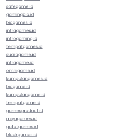
safegame.id
gamingbio.id
biogames.id
intragames.id
introgaming.id
tempatgames.id
suaragame.id
intragame.id
omnigame.id
kumpulangames.id
biogame.id
kumpulangame.id
tempatgame.id
gamesproduct.id
miyagames.id
gatotgames.id
blackgames.id