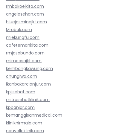
rmbakoelkita.com
angelesehan.com
bluejasminejkt.com
Mrobak.com
miekungfu.com
cafetemankita.com
rmjasabundo.com
mimoosajkt.com
kembangkawung.com
chungiwa.com
ikanbakarcianjur.com
kpjisehat.com
mitrasehatklinik.com
kpbanjar.com
kemanggisanmedical.com
kliniknirmala.com
nouvelleklinik.com