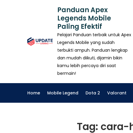
Skip
Panduan Apex
to
Legends Mobile
content
Paling Efektif
Pelajari Panduan terbaik untuk Apex
Legends Mobile yang sudah
terbukti ampuh. Panduan lengkap
dan mudah diikuti, dijamin bikin
kamu lebih percaya diri saat
bermain!
Home
Mobile Legend
Dota 2
Valorant
Tag:
cara-