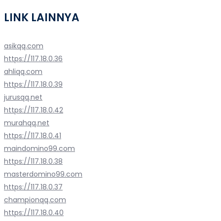
LINK LAINNYA
asikqq.com
https://117.18.0.36
ahliqq.com
https://117.18.0.39
jurusqq.net
https://117.18.0.42
murahqq.net
https://117.18.0.41
maindomino99.com
https://117.18.0.38
masterdomino99.com
https://117.18.0.37
championqq.com
https://117.18.0.40