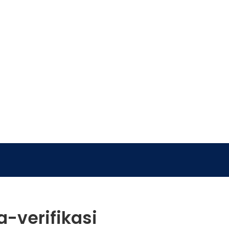
-verifikasi