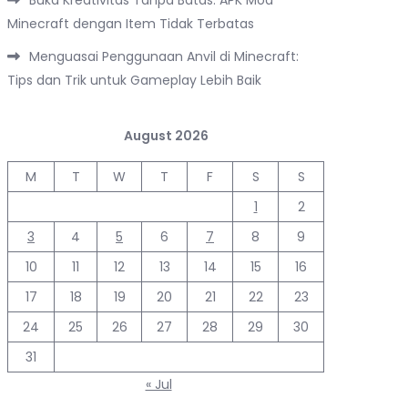
Buka Kreativitas Tanpa Batas: APK Mod
Minecraft dengan Item Tidak Terbatas
Menguasai Penggunaan Anvil di Minecraft:
Tips dan Trik untuk Gameplay Lebih Baik
August 2026
M
T
W
T
F
S
S
1
2
3
4
5
6
7
8
9
10
11
12
13
14
15
16
17
18
19
20
21
22
23
24
25
26
27
28
29
30
31
« Jul