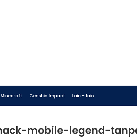
Minecraft
Genshin Impact
Lain – lain
hack-mobile-legend-tanpa