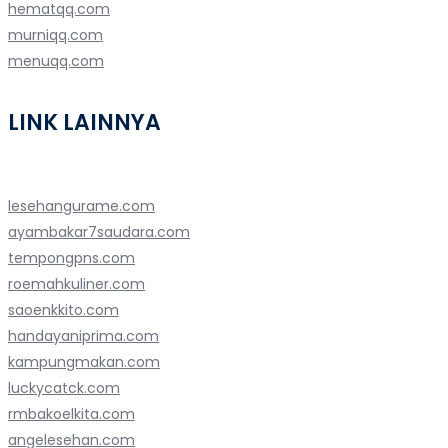
hematqq.com
murniqq.com
menuqq.com
LINK LAINNYA
lesehangurame.com
ayambakar7saudara.com
tempongpns.com
roemahkuliner.com
saoenkkito.com
handayaniprima.com
kampungmakan.com
luckycatck.com
rmbakoelkita.com
angelesehan.com