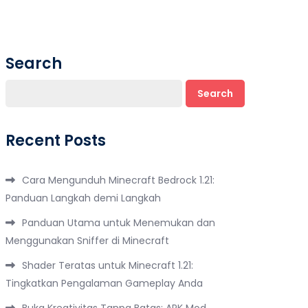
Search
Search
Recent Posts
Cara Mengunduh Minecraft Bedrock 1.21:
Panduan Langkah demi Langkah
Panduan Utama untuk Menemukan dan
Menggunakan Sniffer di Minecraft
Shader Teratas untuk Minecraft 1.21:
Tingkatkan Pengalaman Gameplay Anda