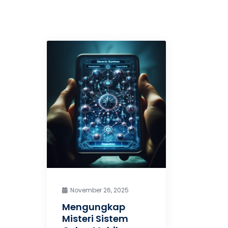
November 26, 2025
Mengungkap
Misteri Sistem