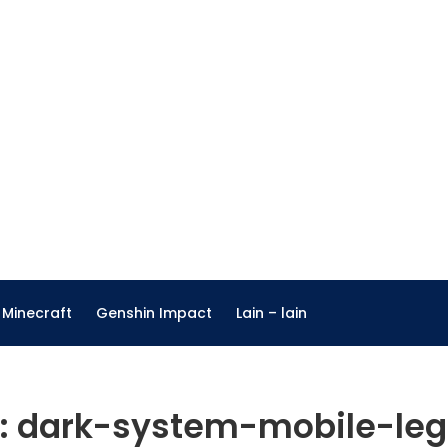
Minecraft
Genshin Impact
Lain – lain
:
dark-system-mobile-le