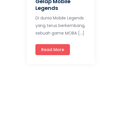
Gelap Mobile
Legends
Di dunia Mobile Legends
yang terus berkembang,
sebuah game MOBA […]
Read More