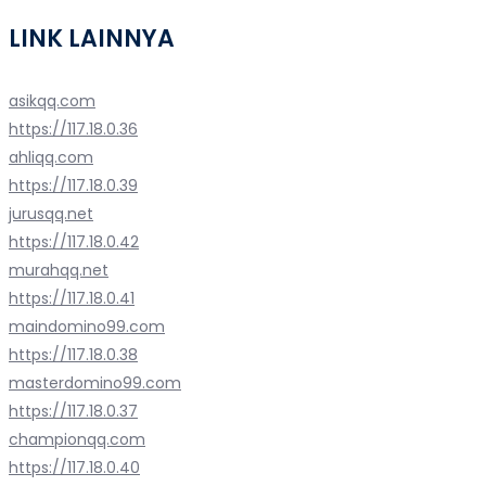
LINK LAINNYA
asikqq.com
https://117.18.0.36
ahliqq.com
https://117.18.0.39
jurusqq.net
https://117.18.0.42
murahqq.net
https://117.18.0.41
maindomino99.com
https://117.18.0.38
masterdomino99.com
https://117.18.0.37
championqq.com
https://117.18.0.40