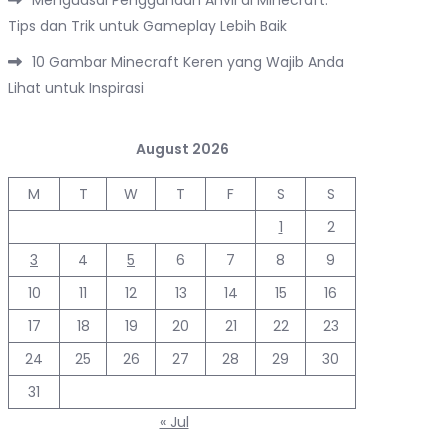
Menguasai Penggunaan Anvil di Minecraft:
Tips dan Trik untuk Gameplay Lebih Baik
10 Gambar Minecraft Keren yang Wajib Anda
Lihat untuk Inspirasi
August 2026
M
T
W
T
F
S
S
1
2
3
4
5
6
7
8
9
10
11
12
13
14
15
16
17
18
19
20
21
22
23
24
25
26
27
28
29
30
31
« Jul