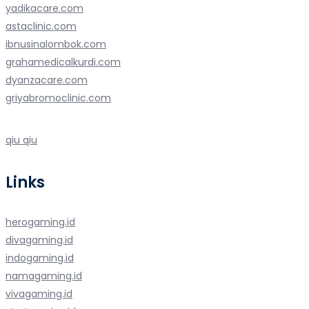
yadikacare.com
astaclinic.com
ibnusinalombok.com
grahamedicalkurdi.com
dyanzacare.com
griyabromoclinic.com
qiu qiu
Links
herogaming.id
divagaming.id
indogaming.id
namagaming.id
vivagaming.id