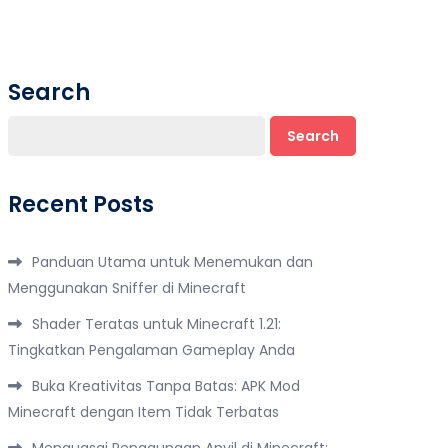
Search
Search
Recent Posts
Panduan Utama untuk Menemukan dan
Menggunakan Sniffer di Minecraft
Shader Teratas untuk Minecraft 1.21:
Tingkatkan Pengalaman Gameplay Anda
Buka Kreativitas Tanpa Batas: APK Mod
Minecraft dengan Item Tidak Terbatas