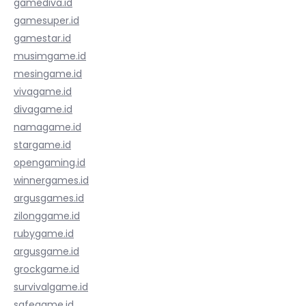
gamediva.id
gamesuper.id
gamestar.id
musimgame.id
mesingame.id
vivagame.id
divagame.id
namagame.id
stargame.id
opengaming.id
winnergames.id
argusgames.id
zilonggame.id
rubygame.id
argusgame.id
grockgame.id
survivalgame.id
safegame.id