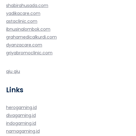
shabirahusada.com
yadikacare.com
astaclinic.com
ibnusinalombok.com
grahamedicalkurdi.com
dyanzacare.com
griyabromoclinic.com
qiu qiu
Links
herogaming.id
divagaming.id
indogaming.id
namagaming.id