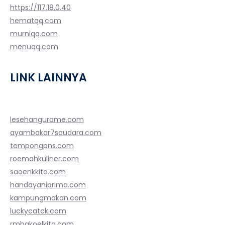
https://117.18.0.40
hematqq.com
murniqq.com
menuqq.com
LINK LAINNYA
lesehangurame.com
ayambakar7saudara.com
tempongpns.com
roemahkuliner.com
saoenkkito.com
handayaniprima.com
kampungmakan.com
luckycatck.com
rmbakoelkita.com