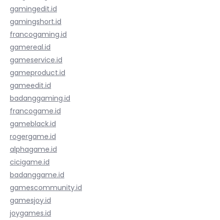
gamingedit.id
gamingshort.id
francogaming.id
gamereal.id
gameservice.id
gameproduct.id
gameedit.id
badanggaming.id
francogame.id
gameblack.id
rogergame.id
alphagame.id
cicigame.id
badanggame.id
gamescommunity.id
gamesjoy.id
joygames.id