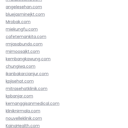
angelesehan.com
bluejasminejkt.com
Mrobak.com
miekungfu.com
cafetemankita.com
rmjasabundo.com
mimoosajkt.com
kembangkawung.com
chungiwa.com
ikanbakarcianjur.com
kpjisehat.com
mitrasehatklinik.com
kpbanjar.com
kemanggisanmedical.com
kliniknirmala.com
nouvelleklinik.com
KainaHealth.com