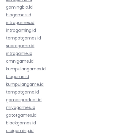
gamingbio.id
biogames.id
intragames.id
introgaming.id
tempatgames.id
suaragame.id
intragame.id
omnigame.id
kumpulangames.id
biogame.id
kumpulangame.id
tempatgame.id
gamesproduct.id
miyagames.id
gatotgames.id
blackgames.id
cicigaming.id