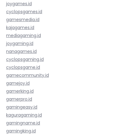
joygames.id
cyclopsgames.id
gamesmedia.id
kajagames.id
mediagaming.id
joygaming.id
nanagames.id
cyclopsgaming.id
cyclopsgame.id
gamecommunity.id
gamejoy.id
gamerking.id
gamerpro.id
gamingeasy.id
kaguragaming.id
gamingname.id
gamingking.id