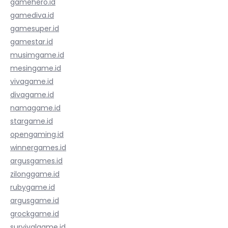
gamehero.id
gamediva.id
gamesuper.id
gamestar.id
musimgame.id
mesingame.id
vivagame.id
divagame.id
namagame.id
stargame.id
opengaming.id
winnergames.id
argusgames.id
zilonggame.id
rubygame.id
argusgame.id
grockgame.id
survivalgame.id