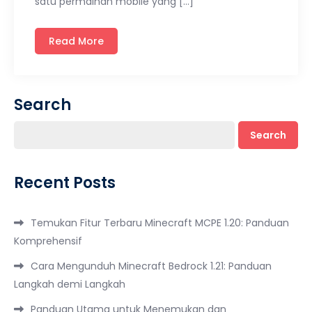
satu permainan mobile yang […]
Read More
Search
Search
Recent Posts
Temukan Fitur Terbaru Minecraft MCPE 1.20: Panduan
Komprehensif
Cara Mengunduh Minecraft Bedrock 1.21: Panduan
Langkah demi Langkah
Panduan Utama untuk Menemukan dan