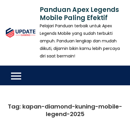
Skip
Panduan Apex Legends
to
Mobile Paling Efektif
content
Pelajari Panduan terbaik untuk Apex
Legends Mobile yang sudah terbukti
ampuh. Panduan lengkap dan mudah
diikuti, dijamin bikin kamu lebih percaya
diri saat bermain!
Tag:
kapan-diamond-kuning-mobile-
legend-2025