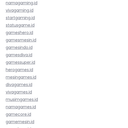
namagaming.id
vivagaming.id
startgaming.id
statusgame.id
gameshero.id
gamesmesin.id
gamesindo.id
gamesdiva.id
gamessuper.id
herogames.id
mesingames.id
divagames.id
vivagames.id
musimgames.id
namagames.id
gamecore.id
gamemesin.id