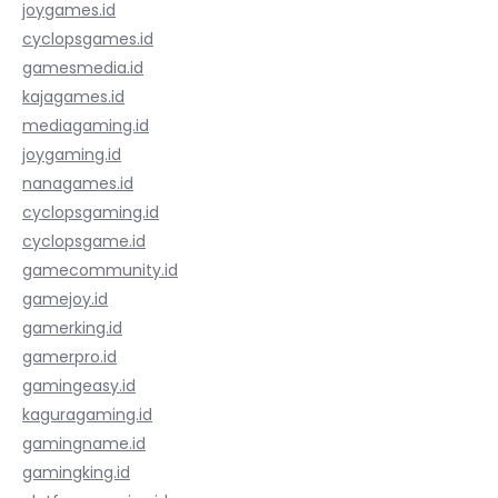
joygames.id
cyclopsgames.id
gamesmedia.id
kajagames.id
mediagaming.id
joygaming.id
nanagames.id
cyclopsgaming.id
cyclopsgame.id
gamecommunity.id
gamejoy.id
gamerking.id
gamerpro.id
gamingeasy.id
kaguragaming.id
gamingname.id
gamingking.id