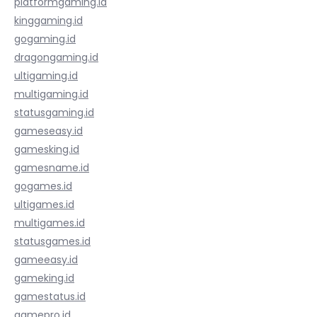
platformgaming.id
kinggaming.id
gogaming.id
dragongaming.id
ultigaming.id
multigaming.id
statusgaming.id
gameseasy.id
gamesking.id
gamesname.id
gogames.id
ultigames.id
multigames.id
statusgames.id
gameeasy.id
gameking.id
gamestatus.id
gamepro.id