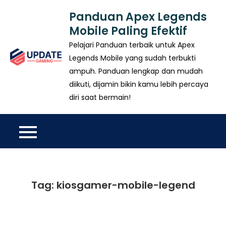
Skip
Panduan Apex Legends
to
Mobile Paling Efektif
content
Pelajari Panduan terbaik untuk Apex
Legends Mobile yang sudah terbukti
ampuh. Panduan lengkap dan mudah
diikuti, dijamin bikin kamu lebih percaya
diri saat bermain!
Tag:
kiosgamer-mobile-legend