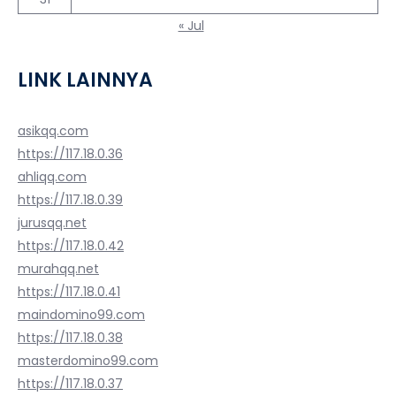
« Jul
LINK LAINNYA
asikqq.com
https://117.18.0.36
ahliqq.com
https://117.18.0.39
jurusqq.net
https://117.18.0.42
murahqq.net
https://117.18.0.41
maindomino99.com
https://117.18.0.38
masterdomino99.com
https://117.18.0.37