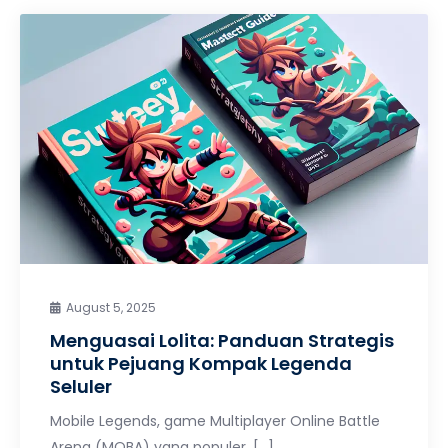
August 5, 2025
Menguasai Lolita: Panduan Strategis
untuk Pejuang Kompak Legenda
Seluler
Mobile Legends, game Multiplayer Online Battle
Arena (MOBA) yang populer, […]