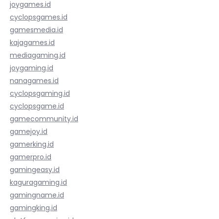
joygames.id
cyclopsgames.id
gamesmedia.id
kajagames.id
mediagaming.id
joygaming.id
nanagames.id
cyclopsgaming.id
cyclopsgame.id
gamecommunity.id
gamejoy.id
gamerking.id
gamerpro.id
gamingeasy.id
kaguragaming.id
gamingname.id
gamingking.id