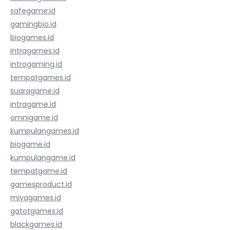
safegame.id
gamingbio.id
biogames.id
intragames.id
introgaming.id
tempatgames.id
suaragame.id
intragame.id
omnigame.id
kumpulangames.id
biogame.id
kumpulangame.id
tempatgame.id
gamesproduct.id
miyagames.id
gatotgames.id
blackgames.id