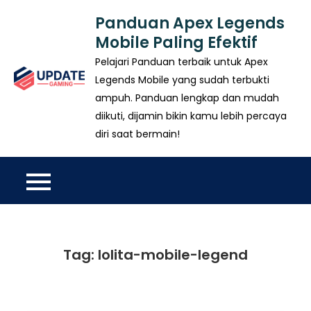
Skip
Panduan Apex Legends
to
Mobile Paling Efektif
content
Pelajari Panduan terbaik untuk Apex
Legends Mobile yang sudah terbukti
ampuh. Panduan lengkap dan mudah
diikuti, dijamin bikin kamu lebih percaya
diri saat bermain!
Tag:
lolita-mobile-legend