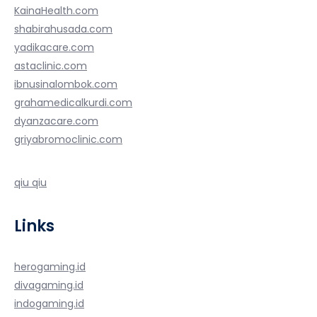
KainaHealth.com
shabirahusada.com
yadikacare.com
astaclinic.com
ibnusinalombok.com
grahamedicalkurdi.com
dyanzacare.com
griyabromoclinic.com
qiu qiu
Links
herogaming.id
divagaming.id
indogaming.id