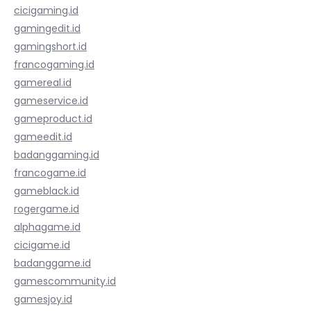
cicigaming.id
gamingedit.id
gamingshort.id
francogaming.id
gamereal.id
gameservice.id
gameproduct.id
gameedit.id
badanggaming.id
francogame.id
gameblack.id
rogergame.id
alphagame.id
cicigame.id
badanggame.id
gamescommunity.id
gamesjoy.id