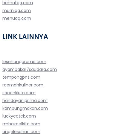
hematqq.com
murniqq.com
menuqq.com
LINK LAINNYA
lesehangurame.com
ayambakar7saudara.com
tempongpns.com
roemahkuliner.com
saoenkkito.com
handayaniprima.com
kampungmakan.com
luckycatck.com
rmbakoelkita.com
angelesehan.com