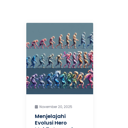
November 20, 2025
Menjelajahi
Evolusi Hero