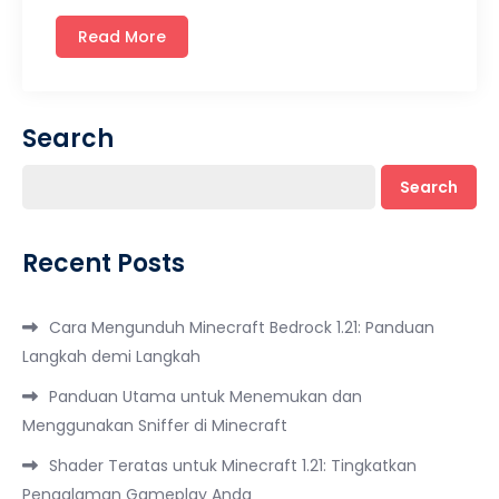
Read More
Search
Search
Recent Posts
Cara Mengunduh Minecraft Bedrock 1.21: Panduan
Langkah demi Langkah
Panduan Utama untuk Menemukan dan
Menggunakan Sniffer di Minecraft
Shader Teratas untuk Minecraft 1.21: Tingkatkan
Pengalaman Gameplay Anda