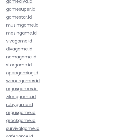
gamediva.id
gamesuper.id
gamestar.id
musimgame.id
mesingame.id
vivagame.id
divagame.id
namagame.id
stargame.id
opengaming.id
winnergames.id
argusgames.id
zilonggame.id
rubygame.id
argusgame.id
grockgame.id
survivalgame.id
safegame.id