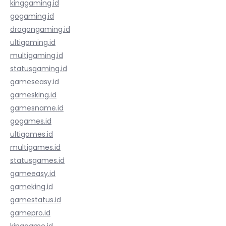
kinggaming.id
gogaming.id
dragongaming.id
ultigaming.id
multigaming.id
statusgaming.id
gameseasy.id
gamesking.id
gamesname.id
gogames.id
ultigames.id
multigames.id
statusgames.id
gameeasy.id
gameking.id
gamestatus.id
gamepro.id