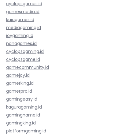
cyclopsgames.id
gamesmedia.id
kajagames.id
mediagaming.id
joygaming.id
nanagames.id
cyclopsgaming.id
cyclopsgame.id
gamecommunity.id
gamejoy.id
gamerking.id
gamerpro.id
gamingeasy.id
kaguragaming.id
gamingname.id
gamingking.id
platformgaming.id