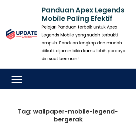
Skip
Panduan Apex Legends
to
Mobile Paling Efektif
content
Pelajari Panduan terbaik untuk Apex
Legends Mobile yang sudah terbukti
ampuh. Panduan lengkap dan mudah
diikuti, dijamin bikin kamu lebih percaya
diri saat bermain!
Tag:
wallpaper-mobile-legend-
bergerak