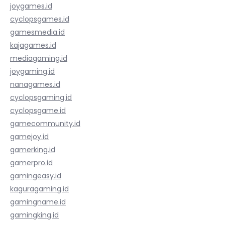
joygames.id
cyclopsgames.id
gamesmedia.id
kajagames.id
mediagaming.id
joygaming.id
nanagames.id
cyclopsgaming.id
cyclopsgame.id
gamecommunity.id
gamejoy.id
gamerking.id
gamerpro.id
gamingeasy.id
kaguragaming.id
gamingname.id
gamingking.id