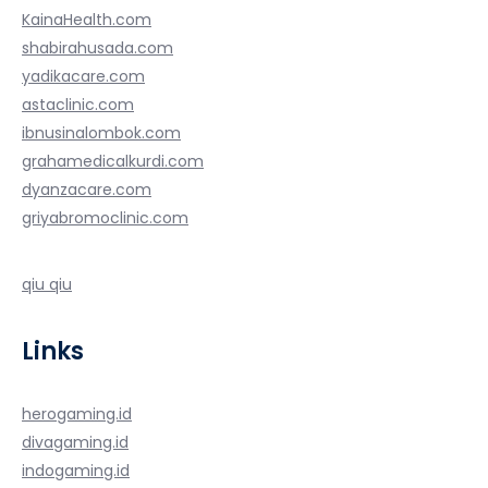
KainaHealth.com
shabirahusada.com
yadikacare.com
astaclinic.com
ibnusinalombok.com
grahamedicalkurdi.com
dyanzacare.com
griyabromoclinic.com
qiu qiu
Links
herogaming.id
divagaming.id
indogaming.id