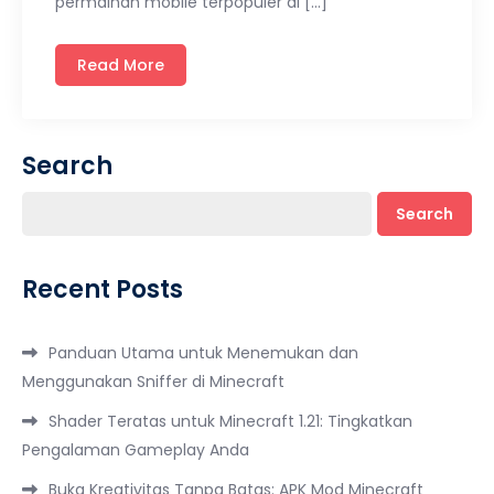
permainan mobile terpopuler di […]
Read More
Search
Search
Recent Posts
Panduan Utama untuk Menemukan dan
Menggunakan Sniffer di Minecraft
Shader Teratas untuk Minecraft 1.21: Tingkatkan
Pengalaman Gameplay Anda
Buka Kreativitas Tanpa Batas: APK Mod Minecraft