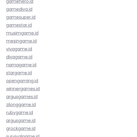
gamehero.id
gamediva.id
gamesuper.id
gamestar.id
musimgame.id
mesingame.id
vivagame.id
divagame.id
namagame.id
stargame.id
opengaming.id
winnergames.id
argusgames.id
zilonggame.id
rubygame.id
argusgame.id
grockgame.id
survivalgame.id