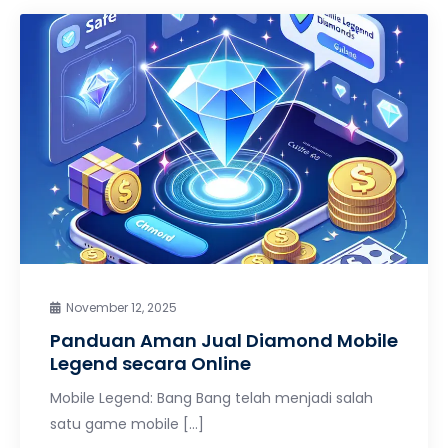
November 12, 2025
Panduan Aman Jual Diamond Mobile
Legend secara Online
Mobile Legend: Bang Bang telah menjadi salah
satu game mobile […]