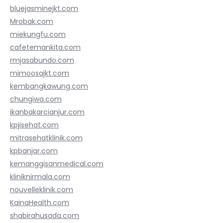
bluejasminejkt.com
Mrobak.com
miekungfu.com
cafetemankita.com
rmjasabundo.com
mimoosajkt.com
kembangkawung.com
chungiwa.com
ikanbakarcianjur.com
kpjisehat.com
mitrasehatklinik.com
kpbanjar.com
kemanggisanmedical.com
kliniknirmala.com
nouvelleklinik.com
KainaHealth.com
shabirahusada.com