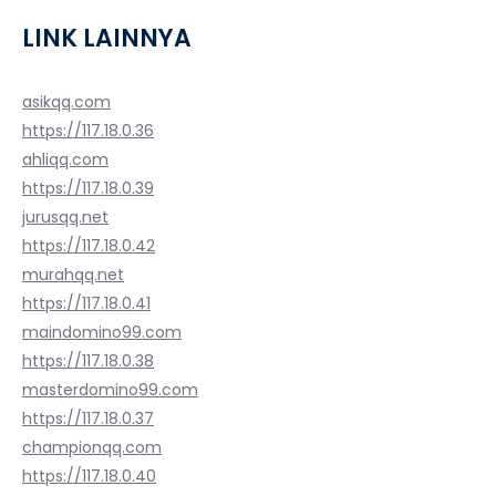
LINK LAINNYA
asikqq.com
https://117.18.0.36
ahliqq.com
https://117.18.0.39
jurusqq.net
https://117.18.0.42
murahqq.net
https://117.18.0.41
maindomino99.com
https://117.18.0.38
masterdomino99.com
https://117.18.0.37
championqq.com
https://117.18.0.40