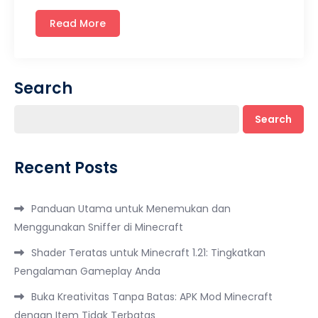
Read More
Search
Search
Recent Posts
Panduan Utama untuk Menemukan dan
Menggunakan Sniffer di Minecraft
Shader Teratas untuk Minecraft 1.21: Tingkatkan
Pengalaman Gameplay Anda
Buka Kreativitas Tanpa Batas: APK Mod Minecraft
dengan Item Tidak Terbatas