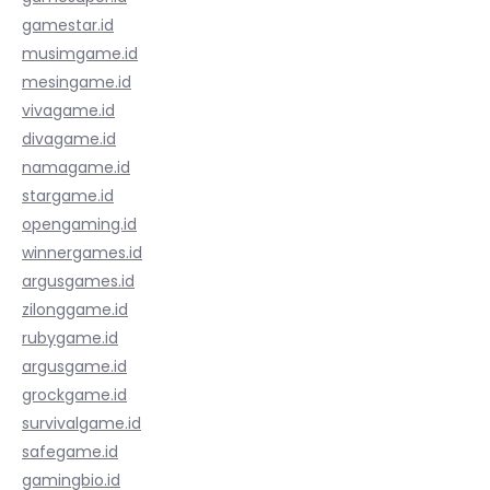
gamestar.id
musimgame.id
mesingame.id
vivagame.id
divagame.id
namagame.id
stargame.id
opengaming.id
winnergames.id
argusgames.id
zilonggame.id
rubygame.id
argusgame.id
grockgame.id
survivalgame.id
safegame.id
gamingbio.id