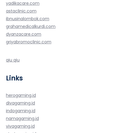
yadikacare.com
astaclinic.com
ibnusinalombok.com
grahamedicalkurdi.com
dyanzacare.com
griyabromoclinic.com
qiu qiu
Links
herogaming.id
divagaming.id
indogaming.id
namagaming.id
vivagaming.id