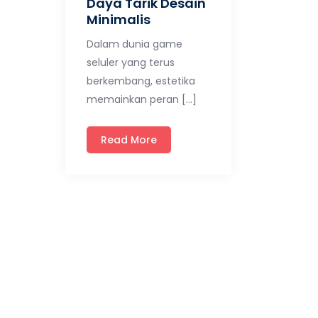
Daya Tarik Desain
Minimalis
Dalam dunia game
seluler yang terus
berkembang, estetika
memainkan peran […]
Read More