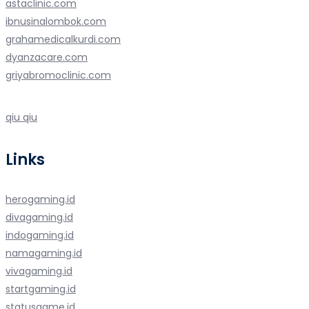
astaclinic.com
ibnusinalombok.com
grahamedicalkurdi.com
dyanzacare.com
griyabromoclinic.com
qiu qiu
Links
herogaming.id
divagaming.id
indogaming.id
namagaming.id
vivagaming.id
startgaming.id
statusgame.id