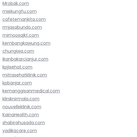
Mrobak.com
miekungfu.com
cafetemankita.com
rmjasabundo.com
mimoosajkt.com
kembangkawung.com
chungiwa.com
ikanbakarcianjur.com
kpjisehat.com
mitrasehatklinik.com
kpbanjar.com
kemanggisanmedical.com
kliniknirmala.com
nouvelleklinik.com
KainaHealth.com
shabirahusada.com
yadikacare.com