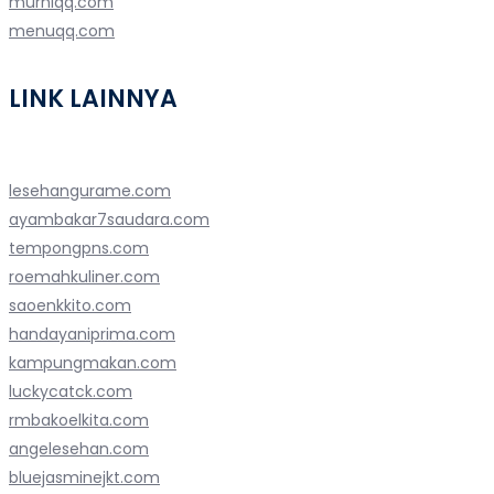
murniqq.com
menuqq.com
LINK LAINNYA
lesehangurame.com
ayambakar7saudara.com
tempongpns.com
roemahkuliner.com
saoenkkito.com
handayaniprima.com
kampungmakan.com
luckycatck.com
rmbakoelkita.com
angelesehan.com
bluejasminejkt.com