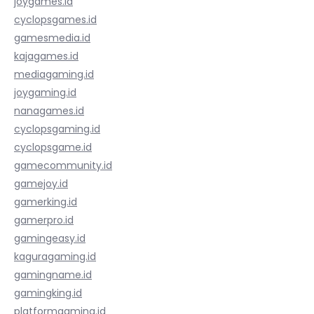
joygames.id
cyclopsgames.id
gamesmedia.id
kajagames.id
mediagaming.id
joygaming.id
nanagames.id
cyclopsgaming.id
cyclopsgame.id
gamecommunity.id
gamejoy.id
gamerking.id
gamerpro.id
gamingeasy.id
kaguragaming.id
gamingname.id
gamingking.id
platformgaming.id