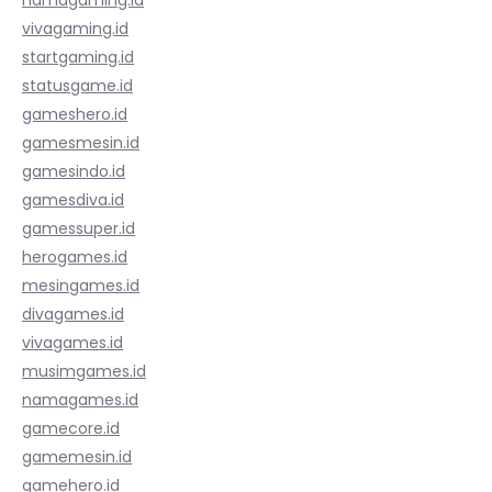
namagaming.id
vivagaming.id
startgaming.id
statusgame.id
gameshero.id
gamesmesin.id
gamesindo.id
gamesdiva.id
gamessuper.id
herogames.id
mesingames.id
divagames.id
vivagames.id
musimgames.id
namagames.id
gamecore.id
gamemesin.id
gamehero.id