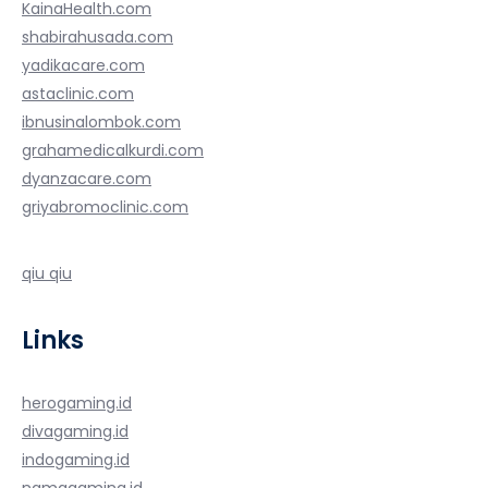
KainaHealth.com
shabirahusada.com
yadikacare.com
astaclinic.com
ibnusinalombok.com
grahamedicalkurdi.com
dyanzacare.com
griyabromoclinic.com
qiu qiu
Links
herogaming.id
divagaming.id
indogaming.id