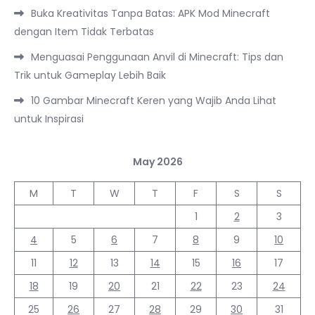
Buka Kreativitas Tanpa Batas: APK Mod Minecraft
dengan Item Tidak Terbatas
Menguasai Penggunaan Anvil di Minecraft: Tips dan
Trik untuk Gameplay Lebih Baik
10 Gambar Minecraft Keren yang Wajib Anda Lihat
untuk Inspirasi
May 2026
M
T
W
T
F
S
S
1
2
3
4
5
6
7
8
9
10
11
12
13
14
15
16
17
18
19
20
21
22
23
24
25
26
27
28
29
30
31