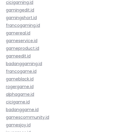
cicigaming.id
gamingedit.id
gamingshort.id
francogaming.id
gamereal.id
gameservice.id
gameproduct.id
gameedit.id
badanggaming.id
francogame.id
gameblack.id
rogergame.id
alphagame.id
cicigame.id
badanggame.id
gamescommunity.id
gamesjoy.id