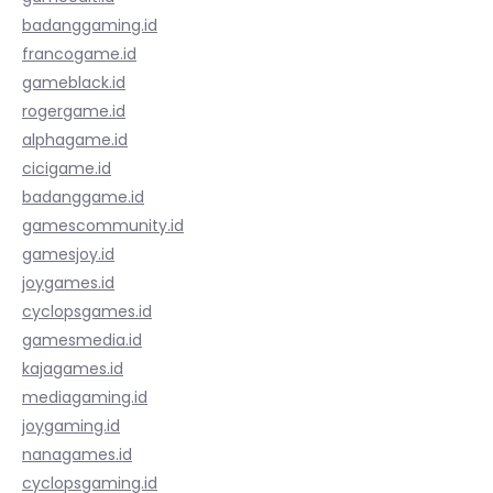
badanggaming.id
francogame.id
gameblack.id
rogergame.id
alphagame.id
cicigame.id
badanggame.id
gamescommunity.id
gamesjoy.id
joygames.id
cyclopsgames.id
gamesmedia.id
kajagames.id
mediagaming.id
joygaming.id
nanagames.id
cyclopsgaming.id