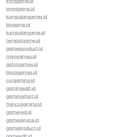
intragame.id
omnigame.id
kumpulangames.id
biogame.id
kumpulangame.id
tempatgame.id
gamesproduct.id
miyagames.id
gatotgames.id
blackgames.id
cicigaming.id
gamingedit.id
gamingshort.id
francogaming.id
gamereal.id
gameservice.id
gameproduct.id
gameedit.id