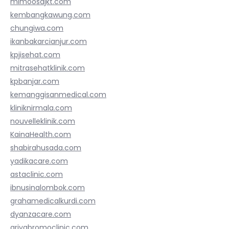
mimoosajkt.com
kembangkawung.com
chungiwa.com
ikanbakarcianjur.com
kpjisehat.com
mitrasehatklinik.com
kpbanjar.com
kemanggisanmedical.com
kliniknirmala.com
nouvelleklinik.com
KainaHealth.com
shabirahusada.com
yadikacare.com
astaclinic.com
ibnusinalombok.com
grahamedicalkurdi.com
dyanzacare.com
griyabromoclinic.com