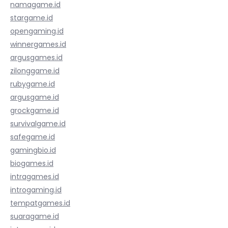
namagame.id
stargame.id
opengaming.id
winnergames.id
argusgames.id
zilonggame.id
rubygame.id
argusgame.id
grockgame.id
survivalgame.id
safegame.id
gamingbio.id
biogames.id
intragames.id
introgaming.id
tempatgames.id
suaragame.id