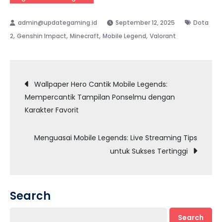
September 12, 2025
Dota
,
,
,
,
2
Genshin Impact
Minecraft
Mobile Legend
Valorant
Post
Wallpaper Hero Cantik Mobile Legends:
Mempercantik Tampilan Ponselmu dengan
navigation
Karakter Favorit
Menguasai Mobile Legends: Live Streaming Tips
untuk Sukses Tertinggi
Search
Search