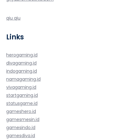
qiu qiu
Links
herogaming.id
divagaming.id
indogaming.id
namagaming.id
vivagaming.id
startgaming.id
statusgame.id
gameshero.id
gamesmesin.id
gamesindo.id
gamesdiva.id