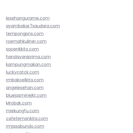
lesehangurame.com
ayambakar7saudara.com
tempongpns.com
roemahkuliner.com
saoenkkito.com
handayaniprima.com
kampungmakan.com
luckycatck.com
rmbakoelkita.com
angelesehan.com
bluejasminejkt.com
Mrobak.com
miekungfu.com
cafetemankita.com
rmjasabundo.com