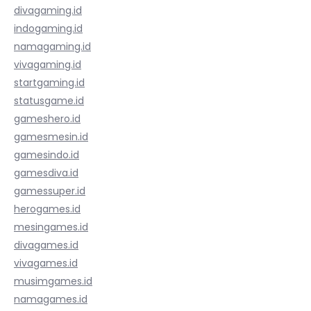
divagaming.id
indogaming.id
namagaming.id
vivagaming.id
startgaming.id
statusgame.id
gameshero.id
gamesmesin.id
gamesindo.id
gamesdiva.id
gamessuper.id
herogames.id
mesingames.id
divagames.id
vivagames.id
musimgames.id
namagames.id