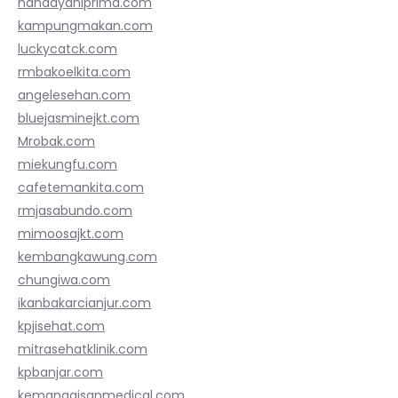
handayaniprima.com
kampungmakan.com
luckycatck.com
rmbakoelkita.com
angelesehan.com
bluejasminejkt.com
Mrobak.com
miekungfu.com
cafetemankita.com
rmjasabundo.com
mimoosajkt.com
kembangkawung.com
chungiwa.com
ikanbakarcianjur.com
kpjisehat.com
mitrasehatklinik.com
kpbanjar.com
kemanggisanmedical.com