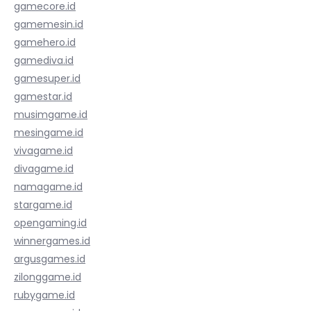
gamecore.id
gamemesin.id
gamehero.id
gamediva.id
gamesuper.id
gamestar.id
musimgame.id
mesingame.id
vivagame.id
divagame.id
namagame.id
stargame.id
opengaming.id
winnergames.id
argusgames.id
zilonggame.id
rubygame.id