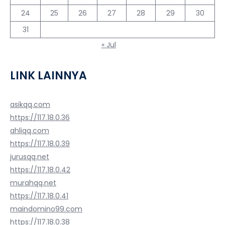
24
25
26
27
28
29
30
31
« Jul
LINK LAINNYA
asikqq.com
https://117.18.0.36
ahliqq.com
https://117.18.0.39
jurusqq.net
https://117.18.0.42
murahqq.net
https://117.18.0.41
maindomino99.com
https://117.18.0.38