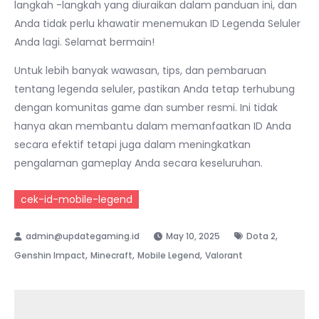
langkah -langkah yang diuraikan dalam panduan ini, dan
Anda tidak perlu khawatir menemukan ID Legenda Seluler
Anda lagi. Selamat bermain!
Untuk lebih banyak wawasan, tips, dan pembaruan
tentang legenda seluler, pastikan Anda tetap terhubung
dengan komunitas game dan sumber resmi. Ini tidak
hanya akan membantu dalam memanfaatkan ID Anda
secara efektif tetapi juga dalam meningkatkan
pengalaman gameplay Anda secara keseluruhan.
cek-id-mobile-legend
,
May 10, 2025
Dota 2
,
,
,
Genshin Impact
Minecraft
Mobile Legend
Valorant