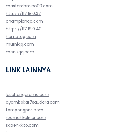
masterdomino99.com
https://117.18.0.37
championqq.com
https://117.18.0.40
hematqq.com
murniqq.com
menuqq.com
LINK LAINNYA
lesehangurame.com
ayambakar7saudara.com
tempongpns.com
roemahkuliner.com
saoenkkito.com