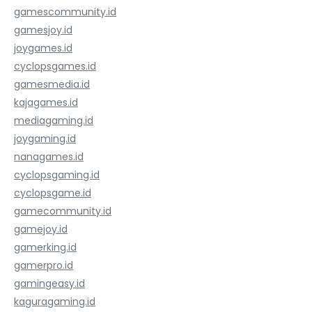
gamescommunity.id
gamesjoy.id
joygames.id
cyclopsgames.id
gamesmedia.id
kajagames.id
mediagaming.id
joygaming.id
nanagames.id
cyclopsgaming.id
cyclopsgame.id
gamecommunity.id
gamejoy.id
gamerking.id
gamerpro.id
gamingeasy.id
kaguragaming.id