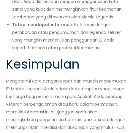
akun Anda diamankan dengan menggunakan kata
sandi yang kuat dan memungkinkan fitur keamanan
tambahan yang ditawarkan oleh Mobile Legends.
Tetap mendapat informasi
: Ikuti terus dengan
pembaruan atau pengumuman dari legenda seluler
yang mungkin memerlukan penggunaan ID Anda,
seperti fitur baru atau protokol keamanan.
Kesimpulan
Mengetahui cara dengan cepat dan mudah menemukan
ID Mobile Legends Anda adalah keterampilan yang sangat
berharga bagi pemain mana pun. Apakah Anda seorang
veteran berpengalaman atau baru dalam permainan,
memiliki informasi ini di ujung jari Anda akan
meningkatkan pengalaman bermain game Anda dengan
memungkinkan interaksi dan dukungan yang mulus. Ikuti