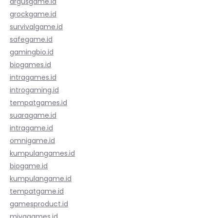
argusgame.id
grockgame.id
survivalgame.id
safegame.id
gamingbio.id
biogames.id
intragames.id
introgaming.id
tempatgames.id
suaragame.id
intragame.id
omnigame.id
kumpulangames.id
biogame.id
kumpulangame.id
tempatgame.id
gamesproduct.id
miyagames.id