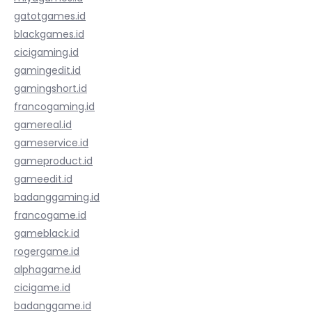
gatotgames.id
blackgames.id
cicigaming.id
gamingedit.id
gamingshort.id
francogaming.id
gamereal.id
gameservice.id
gameproduct.id
gameedit.id
badanggaming.id
francogame.id
gameblack.id
rogergame.id
alphagame.id
cicigame.id
badanggame.id