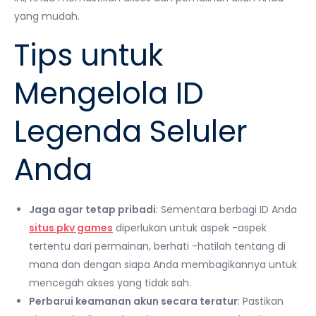
yang mudah.
Tips untuk
Mengelola ID
Legenda Seluler
Anda
Jaga agar tetap pribadi
: Sementara berbagi ID Anda
situs pkv games
diperlukan untuk aspek -aspek
tertentu dari permainan, berhati -hatilah tentang di
mana dan dengan siapa Anda membagikannya untuk
mencegah akses yang tidak sah.
Perbarui keamanan akun secara teratur
: Pastikan