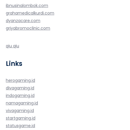
ibnusinalombok.com
grahamedicalkurdi.com
dyanzacare.com
griyabromoclinic.com
qiu qiu
Links
herogaming.id
divagaming.id
indogaming.id
namagaming.id
vivagaming.id
startgaming.id
statusgame.id