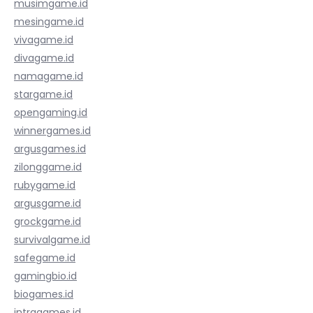
musimgame.id
mesingame.id
vivagame.id
divagame.id
namagame.id
stargame.id
opengaming.id
winnergames.id
argusgames.id
zilonggame.id
rubygame.id
argusgame.id
grockgame.id
survivalgame.id
safegame.id
gamingbio.id
biogames.id
intragames.id