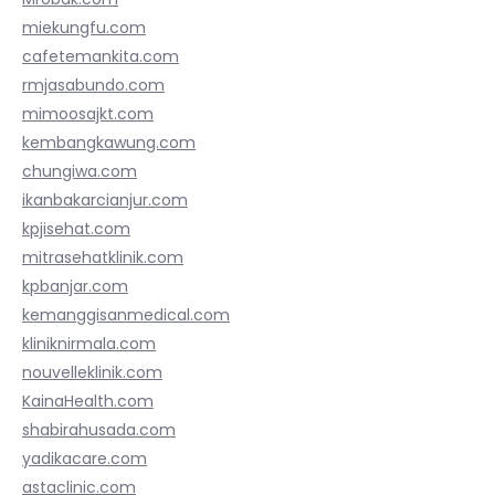
miekungfu.com
cafetemankita.com
rmjasabundo.com
mimoosajkt.com
kembangkawung.com
chungiwa.com
ikanbakarcianjur.com
kpjisehat.com
mitrasehatklinik.com
kpbanjar.com
kemanggisanmedical.com
kliniknirmala.com
nouvelleklinik.com
KainaHealth.com
shabirahusada.com
yadikacare.com
astaclinic.com