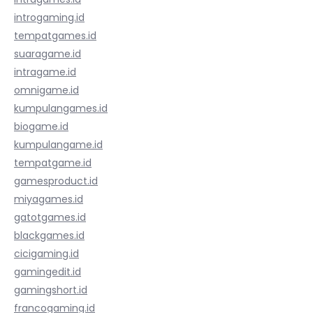
introgaming.id
tempatgames.id
suaragame.id
intragame.id
omnigame.id
kumpulangames.id
biogame.id
kumpulangame.id
tempatgame.id
gamesproduct.id
miyagames.id
gatotgames.id
blackgames.id
cicigaming.id
gamingedit.id
gamingshort.id
francogaming.id