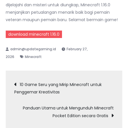
dijelajahi dan misteri untuk diungkap, Minecraft 1.16.0
menjanjikan petualangan menarik baik bagi pemain
veteran maupun pemain baru. Selamat bermain game!
download minecraft 1.16.0
February 27,
2026
Minecraft
Post
10 Game Seru yang Mirip Minecraft untuk
Penggemar Kreativitas
navigation
Panduan Utama untuk Mengunduh Minecraft
Pocket Edition secara Gratis