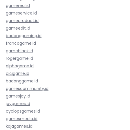
gamereal.id
gameservice.id
gameproduct.id
gameedit.id
badanggaming.id
francogame.id
gameblack.id
rogergame.id
alphagame.id
cicigame.id
badanggame.id
gamescommunity.id
gamesjoy.id
joygames.id
cyclopsgames.id
gamesmedia.id
kajagames.id