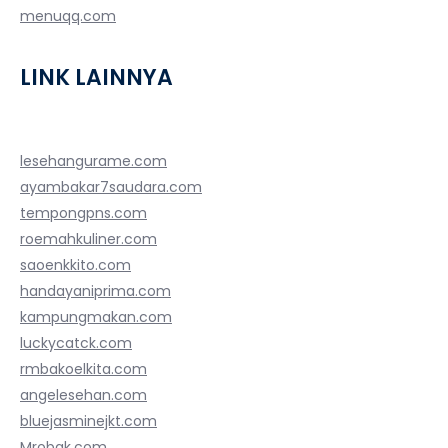
menuqq.com
LINK LAINNYA
lesehangurame.com
ayambakar7saudara.com
tempongpns.com
roemahkuliner.com
saoenkkito.com
handayaniprima.com
kampungmakan.com
luckycatck.com
rmbakoelkita.com
angelesehan.com
bluejasminejkt.com
Mrobak.com