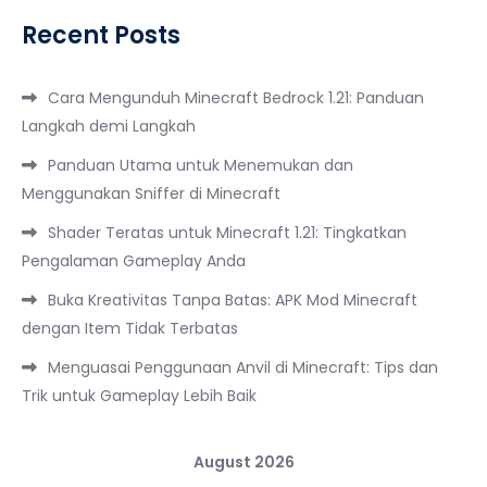
Recent Posts
Cara Mengunduh Minecraft Bedrock 1.21: Panduan
Langkah demi Langkah
Panduan Utama untuk Menemukan dan
Menggunakan Sniffer di Minecraft
Shader Teratas untuk Minecraft 1.21: Tingkatkan
Pengalaman Gameplay Anda
Buka Kreativitas Tanpa Batas: APK Mod Minecraft
dengan Item Tidak Terbatas
Menguasai Penggunaan Anvil di Minecraft: Tips dan
Trik untuk Gameplay Lebih Baik
August 2026