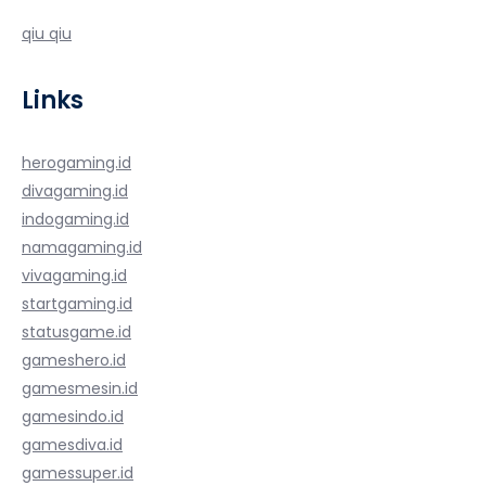
qiu qiu
Links
herogaming.id
divagaming.id
indogaming.id
namagaming.id
vivagaming.id
startgaming.id
statusgame.id
gameshero.id
gamesmesin.id
gamesindo.id
gamesdiva.id
gamessuper.id