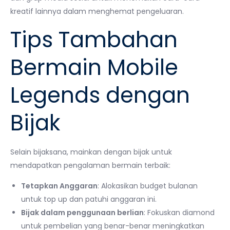
kreatif lainnya dalam menghemat pengeluaran.
Tips Tambahan
Bermain Mobile
Legends dengan
Bijak
Selain bijaksana, mainkan dengan bijak untuk
mendapatkan pengalaman bermain terbaik:
Tetapkan Anggaran
: Alokasikan budget bulanan
untuk top up dan patuhi anggaran ini.
Bijak dalam penggunaan berlian
: Fokuskan diamond
untuk pembelian yang benar-benar meningkatkan