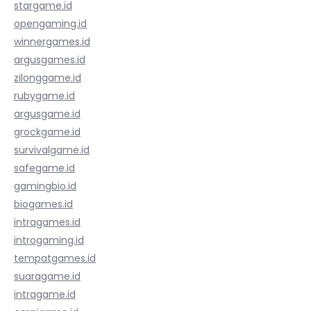
stargame.id
opengaming.id
winnergames.id
argusgames.id
zilonggame.id
rubygame.id
argusgame.id
grockgame.id
survivalgame.id
safegame.id
gamingbio.id
biogames.id
intragames.id
introgaming.id
tempatgames.id
suaragame.id
intragame.id