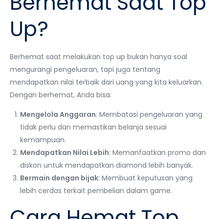
Berhemat Saat Top
Up?
Berhemat saat melakukan top up bukan hanya soal
mengurangi pengeluaran, tapi juga tentang
mendapatkan nilai terbaik dari uang yang kita keluarkan.
Dengan berhemat, Anda bisa:
Mengelola Anggaran
: Membatasi pengeluaran yang
tidak perlu dan memastikan belanja sesuai
kemampuan.
Mendapatkan Nilai Lebih
: Memanfaatkan promo dan
diskon untuk mendapatkan diamond lebih banyak.
Bermain dengan bijak
: Membuat keputusan yang
lebih cerdas terkait pembelian dalam game.
Cara Hemat Top