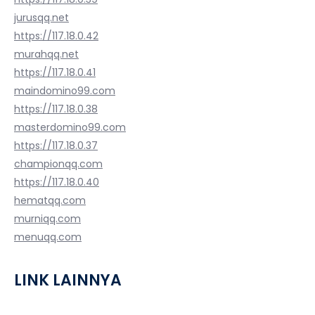
jurusqq.net
https://117.18.0.42
murahqq.net
https://117.18.0.41
maindomino99.com
https://117.18.0.38
masterdomino99.com
https://117.18.0.37
championqq.com
https://117.18.0.40
hematqq.com
murniqq.com
menuqq.com
LINK LAINNYA