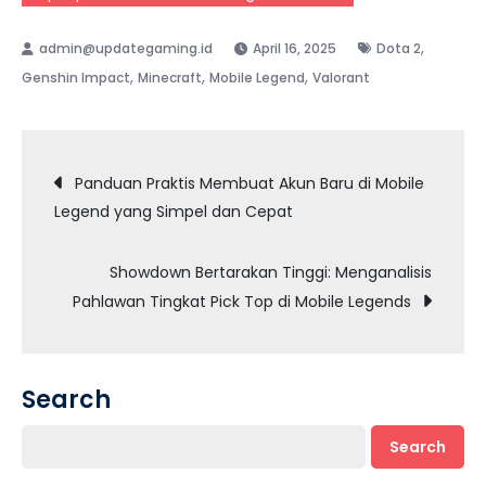
,
April 16, 2025
Dota 2
,
,
,
Genshin Impact
Minecraft
Mobile Legend
Valorant
Post
Panduan Praktis Membuat Akun Baru di Mobile
Legend yang Simpel dan Cepat
navigation
Showdown Bertarakan Tinggi: Menganalisis
Pahlawan Tingkat Pick Top di Mobile Legends
Search
Search