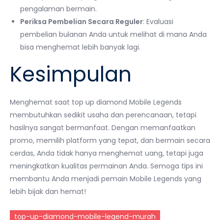
pengalaman bermain.
Periksa Pembelian Secara Reguler
: Evaluasi
pembelian bulanan Anda untuk melihat di mana Anda
bisa menghemat lebih banyak lagi.
Kesimpulan
Menghemat saat top up diamond Mobile Legends
membutuhkan sedikit usaha dan perencanaan, tetapi
hasilnya sangat bermanfaat. Dengan memanfaatkan
promo, memilih platform yang tepat, dan bermain secara
cerdas, Anda tidak hanya menghemat uang, tetapi juga
meningkatkan kualitas permainan Anda. Semoga tips ini
membantu Anda menjadi pemain Mobile Legends yang
lebih bijak dan hemat!
top-up-diamond-mobile-legend-murah