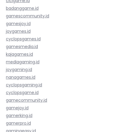
cicigame.id
badanggame.id
gamescommunity.id
gamesjoy.id
joygames.id
cyclopsgames.id
gamesmedia.id
kajagames.id
mediagaming.id
joygaming.id
nanagames.id
cyclopsgaming.id
cyclopsgame.id
gamecommunity.id
gamejoy.id
gamerking.id
gamerpro.id
gamingeasy.id