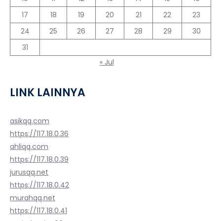
17
18
19
20
21
22
23
24
25
26
27
28
29
30
31
« Jul
LINK LAINNYA
asikqq.com
https://117.18.0.36
ahliqq.com
https://117.18.0.39
jurusqq.net
https://117.18.0.42
murahqq.net
https://117.18.0.41