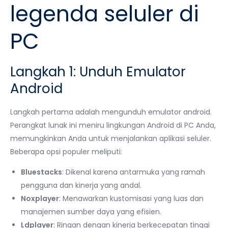
legenda seluler di
PC
Langkah 1: Unduh Emulator
Android
Langkah pertama adalah mengunduh emulator android.
Perangkat lunak ini meniru lingkungan Android di PC Anda,
memungkinkan Anda untuk menjalankan aplikasi seluler.
Beberapa opsi populer meliputi:
Bluestacks
: Dikenal karena antarmuka yang ramah
pengguna dan kinerja yang andal.
Noxplayer
: Menawarkan kustomisasi yang luas dan
manajemen sumber daya yang efisien.
Ldplayer
: Ringan dengan kinerja berkecepatan tinggi