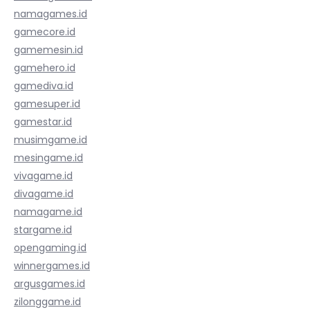
namagames.id
gamecore.id
gamemesin.id
gamehero.id
gamediva.id
gamesuper.id
gamestar.id
musimgame.id
mesingame.id
vivagame.id
divagame.id
namagame.id
stargame.id
opengaming.id
winnergames.id
argusgames.id
zilonggame.id