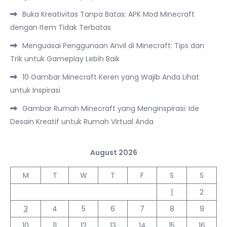
Buka Kreativitas Tanpa Batas: APK Mod Minecraft
dengan Item Tidak Terbatas
Menguasai Penggunaan Anvil di Minecraft: Tips dan
Trik untuk Gameplay Lebih Baik
10 Gambar Minecraft Keren yang Wajib Anda Lihat
untuk Inspirasi
Gambar Rumah Minecraft yang Menginspirasi: Ide
Desain Kreatif untuk Rumah Virtual Anda
August 2026
M
T
W
T
F
S
S
1
2
3
4
5
6
7
8
9
10
11
12
13
14
15
16