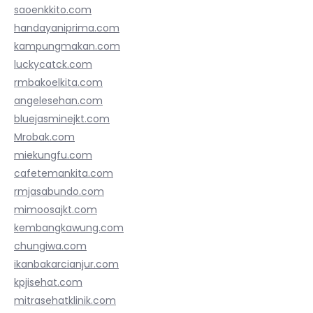
saoenkkito.com
handayaniprima.com
kampungmakan.com
luckycatck.com
rmbakoelkita.com
angelesehan.com
bluejasminejkt.com
Mrobak.com
miekungfu.com
cafetemankita.com
rmjasabundo.com
mimoosajkt.com
kembangkawung.com
chungiwa.com
ikanbakarcianjur.com
kpjisehat.com
mitrasehatklinik.com