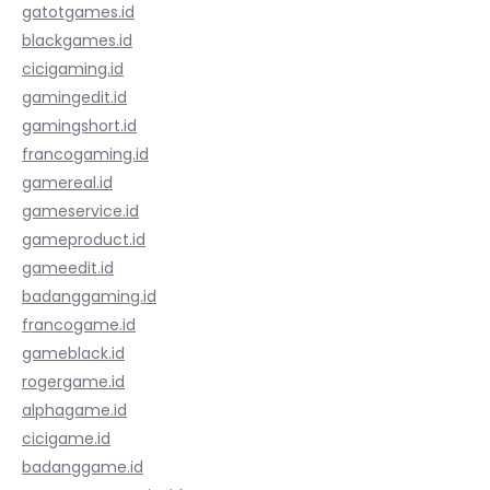
gatotgames.id
blackgames.id
cicigaming.id
gamingedit.id
gamingshort.id
francogaming.id
gamereal.id
gameservice.id
gameproduct.id
gameedit.id
badanggaming.id
francogame.id
gameblack.id
rogergame.id
alphagame.id
cicigame.id
badanggame.id