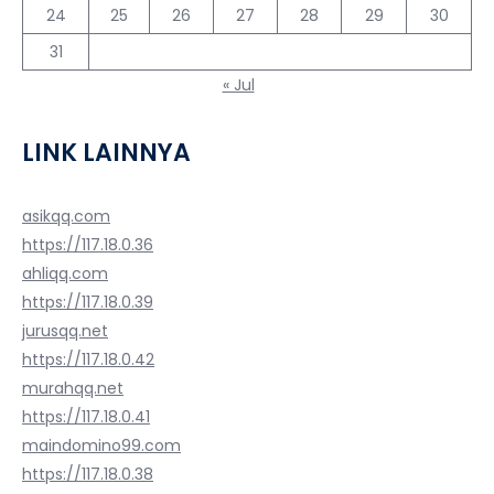
24
25
26
27
28
29
30
31
« Jul
LINK LAINNYA
asikqq.com
https://117.18.0.36
ahliqq.com
https://117.18.0.39
jurusqq.net
https://117.18.0.42
murahqq.net
https://117.18.0.41
maindomino99.com
https://117.18.0.38