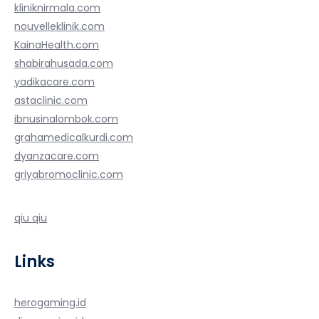
kliniknirmala.com
nouvelleklinik.com
KainaHealth.com
shabirahusada.com
yadikacare.com
astaclinic.com
ibnusinalombok.com
grahamedicalkurdi.com
dyanzacare.com
griyabromoclinic.com
qiu qiu
Links
herogaming.id