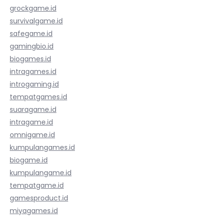
grockgame.id
survivalgame.id
safegame.id
gamingbio.id
biogames.id
intragames.id
introgaming.id
tempatgames.id
suaragame.id
intragame.id
omnigame.id
kumpulangames.id
biogame.id
kumpulangame.id
tempatgame.id
gamesproduct.id
miyagames.id