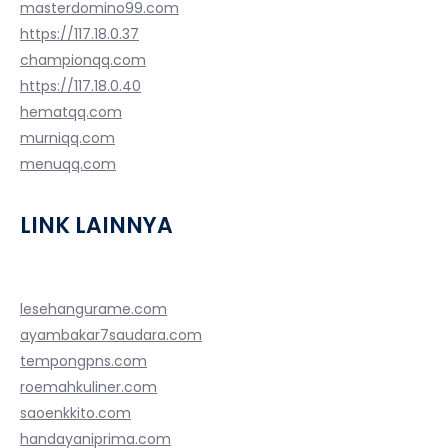
masterdomino99.com
https://117.18.0.37
championqq.com
https://117.18.0.40
hematqq.com
murniqq.com
menuqq.com
LINK LAINNYA
lesehangurame.com
ayambakar7saudara.com
tempongpns.com
roemahkuliner.com
saoenkkito.com
handayaniprima.com