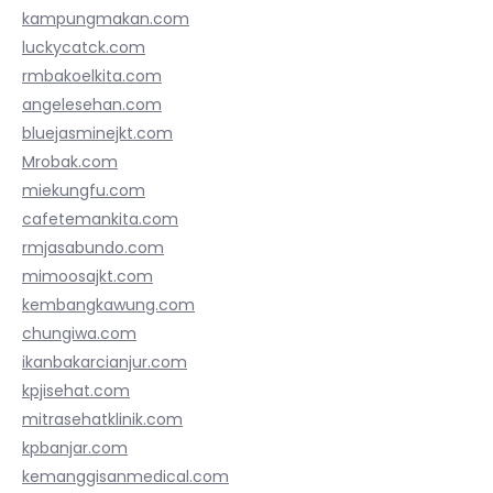
kampungmakan.com
luckycatck.com
rmbakoelkita.com
angelesehan.com
bluejasminejkt.com
Mrobak.com
miekungfu.com
cafetemankita.com
rmjasabundo.com
mimoosajkt.com
kembangkawung.com
chungiwa.com
ikanbakarcianjur.com
kpjisehat.com
mitrasehatklinik.com
kpbanjar.com
kemanggisanmedical.com