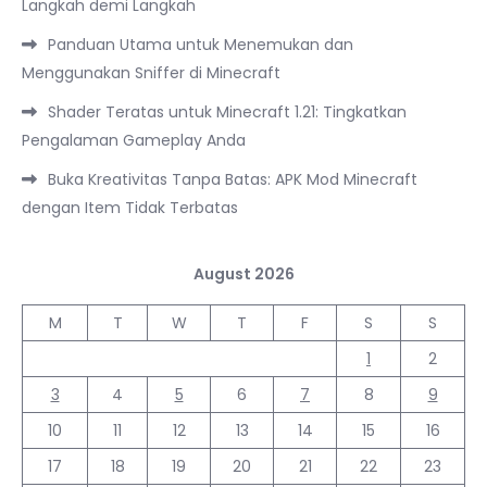
Langkah demi Langkah
Panduan Utama untuk Menemukan dan
Menggunakan Sniffer di Minecraft
Shader Teratas untuk Minecraft 1.21: Tingkatkan
Pengalaman Gameplay Anda
Buka Kreativitas Tanpa Batas: APK Mod Minecraft
dengan Item Tidak Terbatas
August 2026
M
T
W
T
F
S
S
1
2
3
4
5
6
7
8
9
10
11
12
13
14
15
16
17
18
19
20
21
22
23