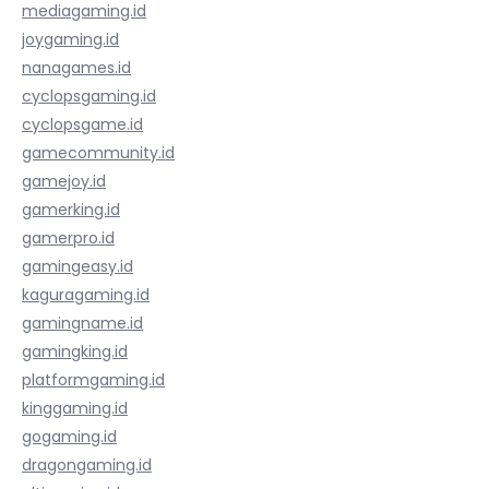
mediagaming.id
joygaming.id
nanagames.id
cyclopsgaming.id
cyclopsgame.id
gamecommunity.id
gamejoy.id
gamerking.id
gamerpro.id
gamingeasy.id
kaguragaming.id
gamingname.id
gamingking.id
platformgaming.id
kinggaming.id
gogaming.id
dragongaming.id