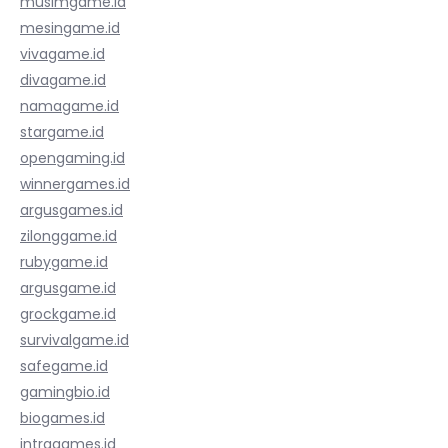
musimgame.id
mesingame.id
vivagame.id
divagame.id
namagame.id
stargame.id
opengaming.id
winnergames.id
argusgames.id
zilonggame.id
rubygame.id
argusgame.id
grockgame.id
survivalgame.id
safegame.id
gamingbio.id
biogames.id
intragames.id