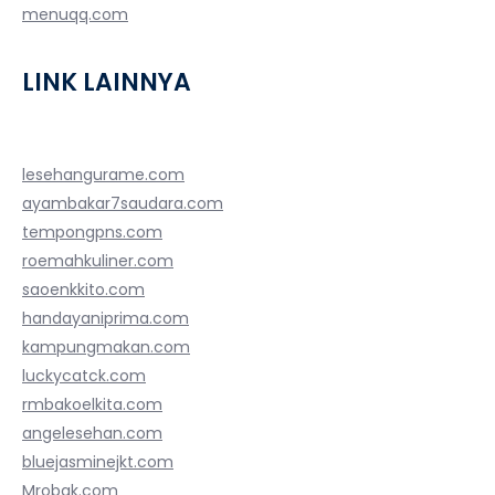
menuqq.com
LINK LAINNYA
lesehangurame.com
ayambakar7saudara.com
tempongpns.com
roemahkuliner.com
saoenkkito.com
handayaniprima.com
kampungmakan.com
luckycatck.com
rmbakoelkita.com
angelesehan.com
bluejasminejkt.com
Mrobak.com