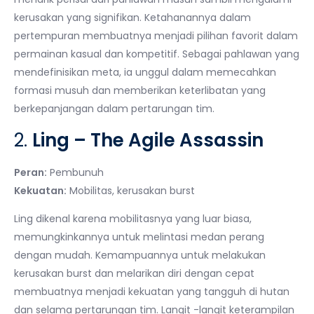
kerusakan yang signifikan. Ketahanannya dalam
pertempuran membuatnya menjadi pilihan favorit dalam
permainan kasual dan kompetitif. Sebagai pahlawan yang
mendefinisikan meta, ia unggul dalam memecahkan
formasi musuh dan memberikan keterlibatan yang
berkepanjangan dalam pertarungan tim.
2.
Ling – The Agile Assassin
Peran:
Pembunuh
Kekuatan:
Mobilitas, kerusakan burst
Ling dikenal karena mobilitasnya yang luar biasa,
memungkinkannya untuk melintasi medan perang
dengan mudah. Kemampuannya untuk melakukan
kerusakan burst dan melarikan diri dengan cepat
membuatnya menjadi kekuatan yang tangguh di hutan
dan selama pertarungan tim. Langit -langit keterampilan