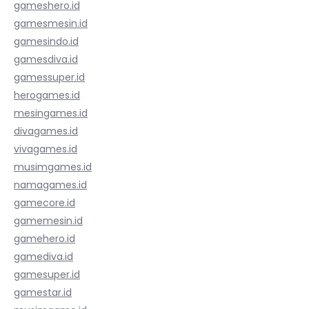
gameshero.id
gamesmesin.id
gamesindo.id
gamesdiva.id
gamessuper.id
herogames.id
mesingames.id
divagames.id
vivagames.id
musimgames.id
namagames.id
gamecore.id
gamemesin.id
gamehero.id
gamediva.id
gamesuper.id
gamestar.id