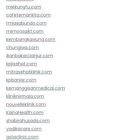
miekungfu.com
cafetemankita.com
rmjasabundo.com
mimoosajkt.com
kembangkawung.com
chungiwa.com
ikanbakarcianjur.com
kpjisehat.com
mitrasehatklinik.com
kpbanjar.com
kemanggisanmedical.com
kliniknirmala.com
nouvelleklinik.com
KainaHealth.com
shabirahusada.com
yadikacare.com
astaclinic.com