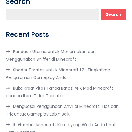
Search
Search
Recent Posts
Panduan Utama untuk Menemukan dan
Menggunakan Sniffer di Minecraft
Shader Teratas untuk Minecraft 1.21: Tingkatkan
Pengalaman Gameplay Anda
Buka Kreativitas Tanpa Batas: APK Mod Minecraft
dengan Item Tidak Terbatas
Menguasai Penggunaan Anvil di Minecraft: Tips dan
Trik untuk Gameplay Lebih Baik
10 Gambar Minecraft Keren yang Wajib Anda Lihat