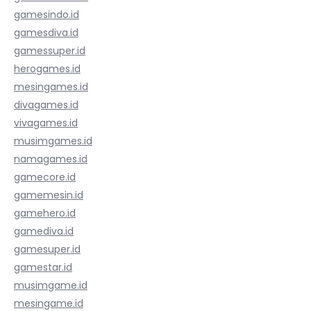
gamesindo.id
gamesdiva.id
gamessuper.id
herogames.id
mesingames.id
divagames.id
vivagames.id
musimgames.id
namagames.id
gamecore.id
gamemesin.id
gamehero.id
gamediva.id
gamesuper.id
gamestar.id
musimgame.id
mesingame.id