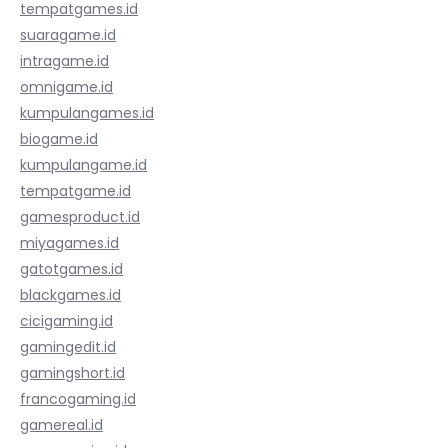
tempatgames.id
suaragame.id
intragame.id
omnigame.id
kumpulangames.id
biogame.id
kumpulangame.id
tempatgame.id
gamesproduct.id
miyagames.id
gatotgames.id
blackgames.id
cicigaming.id
gamingedit.id
gamingshort.id
francogaming.id
gamereal.id