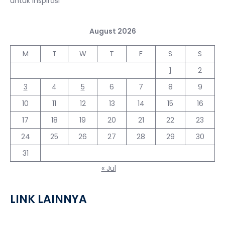
untuk Inspirasi
August 2026
M
T
W
T
F
S
S
1
2
3
4
5
6
7
8
9
10
11
12
13
14
15
16
17
18
19
20
21
22
23
24
25
26
27
28
29
30
31
« Jul
LINK LAINNYA