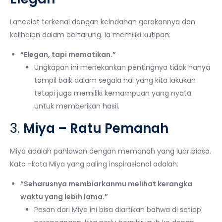
Lancelot terkenal dengan keindahan gerakannya dan
kelihaian dalam bertarung. Ia memiliki kutipan:
“Elegan, tapi mematikan.”
Ungkapan ini menekankan pentingnya tidak hanya
tampil baik dalam segala hal yang kita lakukan
tetapi juga memiliki kemampuan yang nyata
untuk memberikan hasil.
3.
Miya – Ratu Pemanah
Miya adalah pahlawan dengan memanah yang luar biasa.
Kata -kata Miya yang paling inspirasional adalah:
“Seharusnya membiarkanmu melihat kerangka
waktu yang lebih lama.”
Pesan dari Miya ini bisa diartikan bahwa di setiap