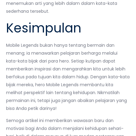
menemukan arti yang lebih dalam dalam kata-kata
sederhana tersebut.
Kesimpulan
Mobile Legends bukan hanya tentang bermain dan
menang; ia menawarkan pelajaran berharga melalui
kata-kata bijak dari para hero. Setiap kutipan dapat
memberikan inspirasi dan mengarahkan kita untuk lebih
berfokus pada tujuan kita dalam hidup. Dengan kata-kata
bijak mereka, hero Mobile Legends membantu kita
melihat perspektif lain tentang kehidupan. Nikmatilah
permainan ini, tetapi juga jangan abaikan pelajaran yang
bisa Anda petik darinya!
Semoga artikel ini memberikan wawasan baru dan
motivasi bagi Anda dalam menjalani kehidupan sehari-