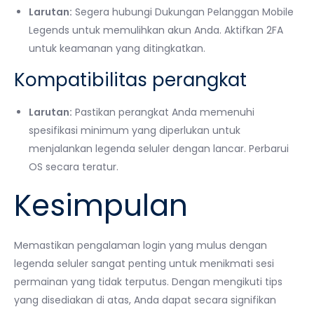
Larutan:
Segera hubungi Dukungan Pelanggan Mobile
Legends untuk memulihkan akun Anda. Aktifkan 2FA
untuk keamanan yang ditingkatkan.
Kompatibilitas perangkat
Larutan:
Pastikan perangkat Anda memenuhi
spesifikasi minimum yang diperlukan untuk
menjalankan legenda seluler dengan lancar. Perbarui
OS secara teratur.
Kesimpulan
Memastikan pengalaman login yang mulus dengan
legenda seluler sangat penting untuk menikmati sesi
permainan yang tidak terputus. Dengan mengikuti tips
yang disediakan di atas, Anda dapat secara signifikan