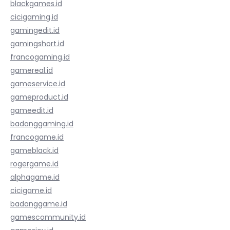
blackgames.id
cicigaming.id
gamingedit.id
gamingshort.id
francogaming.id
gamereal.id
gameservice.id
gameproduct.id
gameedit.id
badanggaming.id
francogame.id
gameblack.id
rogergame.id
alphagame.id
cicigame.id
badanggame.id
gamescommunity.id