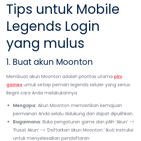
Tips untuk Mobile
Legends Login
yang mulus
1. Buat akun Moonton
Membuat akun Moonton adalah prioritas utama
pkv
games
untuk setiap pemain legenda seluler yang serius.
Begini cara Anda melakukannya:
Mengapa:
Akun Moonton memastikan kemajuan
permainan Anda selalu didukung dan dapat dipulihkan.
Bagaimana:
Buka pengaturan game dan pilih ‘Akun’ ->
‘Pusat Akun’ -> ‘Daftarkan akun Moonton.’ Ikuti instruksi
untuk menyelesaikan pendaftaran.