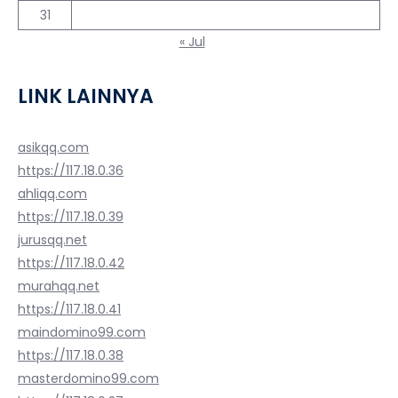
31
« Jul
LINK LAINNYA
asikqq.com
https://117.18.0.36
ahliqq.com
https://117.18.0.39
jurusqq.net
https://117.18.0.42
murahqq.net
https://117.18.0.41
maindomino99.com
https://117.18.0.38
masterdomino99.com