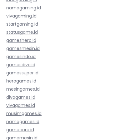
namagaming.id
vivagaming.id
startgaming.id
statusgame.id
gameshero.id
gamesmesin.id
gamesindo.id
gamesdiva.id
gamessuper.id
herogames.id
mesingames.id
divagames.id
vivagames.id
musimgames.id
namagames.id
gamecore.id
gamemesin.id