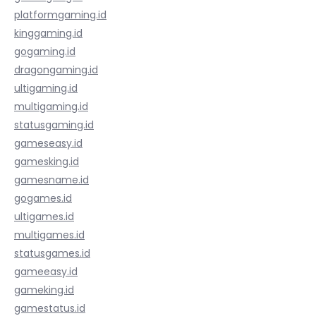
platformgaming.id
kinggaming.id
gogaming.id
dragongaming.id
ultigaming.id
multigaming.id
statusgaming.id
gameseasy.id
gamesking.id
gamesname.id
gogames.id
ultigames.id
multigames.id
statusgames.id
gameeasy.id
gameking.id
gamestatus.id