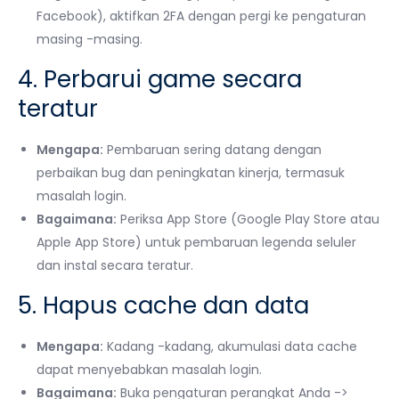
Facebook), aktifkan 2FA dengan pergi ke pengaturan
masing -masing.
4. Perbarui game secara
teratur
Mengapa:
Pembaruan sering datang dengan
perbaikan bug dan peningkatan kinerja, termasuk
masalah login.
Bagaimana:
Periksa App Store (Google Play Store atau
Apple App Store) untuk pembaruan legenda seluler
dan instal secara teratur.
5. Hapus cache dan data
Mengapa:
Kadang -kadang, akumulasi data cache
dapat menyebabkan masalah login.
Bagaimana:
Buka pengaturan perangkat Anda ->