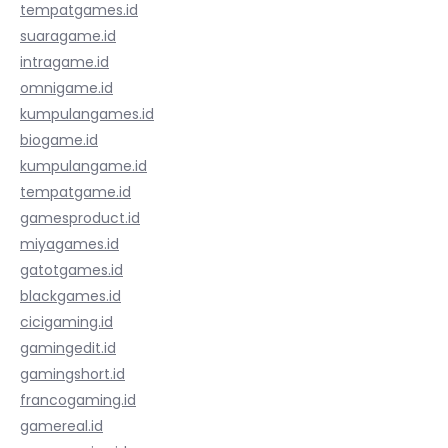
tempatgames.id
suaragame.id
intragame.id
omnigame.id
kumpulangames.id
biogame.id
kumpulangame.id
tempatgame.id
gamesproduct.id
miyagames.id
gatotgames.id
blackgames.id
cicigaming.id
gamingedit.id
gamingshort.id
francogaming.id
gamereal.id