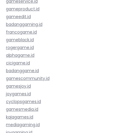
gameservice.id
gameproduct.id
gameedit.id
badanggaming.id
francogame.id
gameblack.id
rogergame.id
alphagame.id
cicigame.id
badanggame.id
gamescommunity.id
gamesjoy.id
joygames.id
cyclopsgames.id
gamesmedia.id
kajagames.id
mediagaming.id
joygaming.id