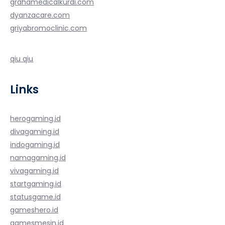
grahamedicalkurdi.com
dyanzacare.com
griyabromoclinic.com
qiu qiu
Links
herogaming.id
divagaming.id
indogaming.id
namagaming.id
vivagaming.id
startgaming.id
statusgame.id
gameshero.id
gamesmesin.id