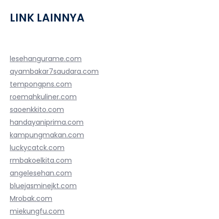
LINK LAINNYA
lesehangurame.com
ayambakar7saudara.com
tempongpns.com
roemahkuliner.com
saoenkkito.com
handayaniprima.com
kampungmakan.com
luckycatck.com
rmbakoelkita.com
angelesehan.com
bluejasminejkt.com
Mrobak.com
miekungfu.com