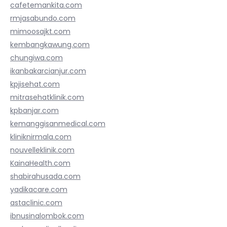
cafetemankita.com
rmjasabundo.com
mimoosajkt.com
kembangkawung.com
chungiwa.com
ikanbakarcianjur.com
kpjisehat.com
mitrasehatklinik.com
kpbanjar.com
kemanggisanmedical.com
kliniknirmala.com
nouvelleklinik.com
KainaHealth.com
shabirahusada.com
yadikacare.com
astaclinic.com
ibnusinalombok.com