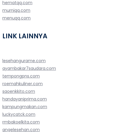
hematqq.com
murniqq.com
menuqq.com
LINK LAINNYA
lesehangurame.com
ayambakar7saudara.com
tempongpns.com
roemahkuliner.com
saoenkkito.com
handayaniprima.com
kampungmakan.com
luckycatck.com
rmbakoelkita.com
angelesehan.com