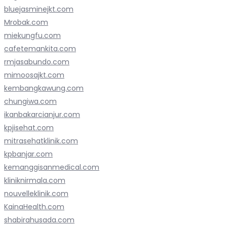
bluejasminejkt.com
Mrobak.com
miekungfu.com
cafetemankita.com
rmjasabundo.com
mimoosajkt.com
kembangkawung.com
chungiwa.com
ikanbakarcianjur.com
kpjisehat.com
mitrasehatklinik.com
kpbanjar.com
kemanggisanmedical.com
kliniknirmala.com
nouvelleklinik.com
KainaHealth.com
shabirahusada.com