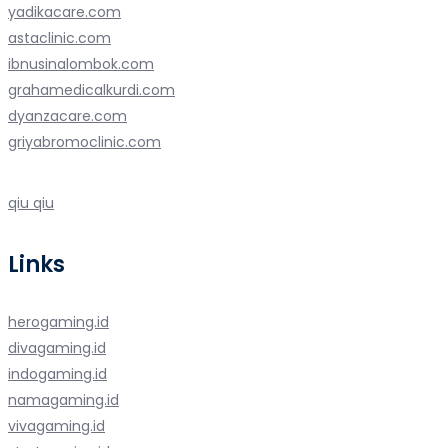
yadikacare.com
astaclinic.com
ibnusinalombok.com
grahamedicalkurdi.com
dyanzacare.com
griyabromoclinic.com
qiu qiu
Links
herogaming.id
divagaming.id
indogaming.id
namagaming.id
vivagaming.id