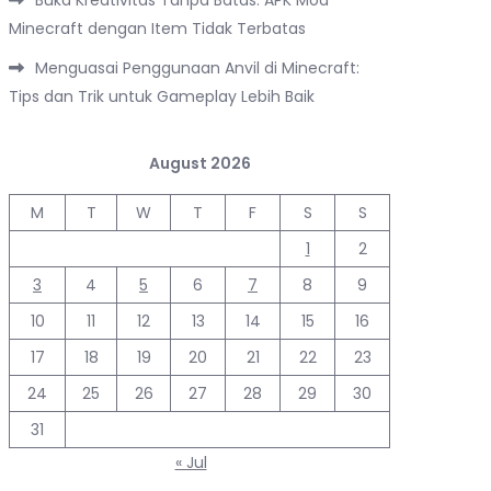
Buka Kreativitas Tanpa Batas: APK Mod
Minecraft dengan Item Tidak Terbatas
Menguasai Penggunaan Anvil di Minecraft:
Tips dan Trik untuk Gameplay Lebih Baik
August 2026
M
T
W
T
F
S
S
1
2
3
4
5
6
7
8
9
10
11
12
13
14
15
16
17
18
19
20
21
22
23
24
25
26
27
28
29
30
31
« Jul