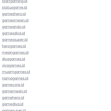
startgaming.id
statusgame.id
gameshero.id
gamesmesin.id
gamesindo.id
gamesdiva.id
gamessuper.id
herogames.id
mesingames.id
divagames.id
vivagames.id
musimgames.id
namagames.id
gamecore.id
gamemesin.id
gamehero.id
gamediva.id
gamesuper.id