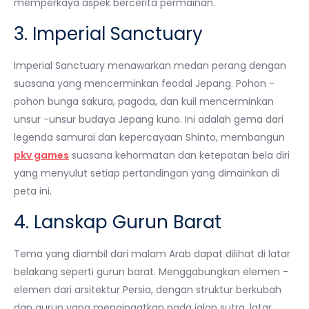
memperkaya aspek bercerita permainan.
3. Imperial Sanctuary
Imperial Sanctuary menawarkan medan perang dengan
suasana yang mencerminkan feodal Jepang. Pohon -
pohon bunga sakura, pagoda, dan kuil mencerminkan
unsur -unsur budaya Jepang kuno. Ini adalah gema dari
legenda samurai dan kepercayaan Shinto, membangun
pkv games
suasana kehormatan dan ketepatan bela diri
yang menyulut setiap pertandingan yang dimainkan di
peta ini.
4. Lanskap Gurun Barat
Tema yang diambil dari malam Arab dapat dilihat di latar
belakang seperti gurun barat. Menggabungkan elemen -
elemen dari arsitektur Persia, dengan struktur berkubah
dan gurun yang mengingatkan pada jalan sutra, latar