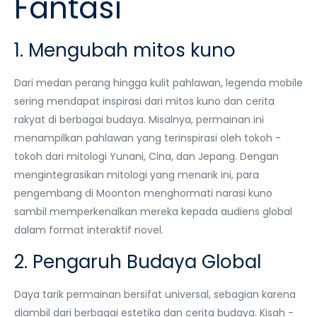
Fantasi
1. Mengubah mitos kuno
Dari medan perang hingga kulit pahlawan, legenda mobile
sering mendapat inspirasi dari mitos kuno dan cerita
rakyat di berbagai budaya. Misalnya, permainan ini
menampilkan pahlawan yang terinspirasi oleh tokoh -
tokoh dari mitologi Yunani, Cina, dan Jepang. Dengan
mengintegrasikan mitologi yang menarik ini, para
pengembang di Moonton menghormati narasi kuno
sambil memperkenalkan mereka kepada audiens global
dalam format interaktif novel.
2. Pengaruh Budaya Global
Daya tarik permainan bersifat universal, sebagian karena
diambil dari berbagai estetika dan cerita budaya. Kisah -