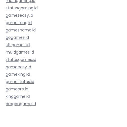
multigaming.id
statusgaming.id
gameseasy.id
gamesking.id
gamesname.id
gogames.id
ultigames.id
multigames.id
statusgames.id
gameeasy.id
gameking.id
gamestatus.id
gamepro.id
kinggame.id
dragongame.id