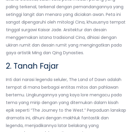
paling terkenal, terkenal dengan pemandangannya yang
setinggi langit dan menara yang diciakan awan. Peta ini
sangat dipengaruhi oleh mitologi Cina, khususnya tempat
tinggal surgawi Kaisar Jade. Arsitektur dan desain
menggemakan istana tradisional Cina, dihiasi dengan
ukiran rumit dan desain rumit yang mengingatkan pada
gaya artistik Ming dan Qing Dynasties.
2. Tanah Fajar
Inti dari narasi legenda seluler, The Land of Dawn adalah
tempat di mana berbagai entitas mitos dan pahlawan
bertemu. Lingkungannya yang kaya lore mengacu pada
tema yang mirip dengan yang ditemukan dalam kisah
epik seperti “The Journey to the West.” Perpaduan lanskap
dramatis ini, dihuni dengan makhluk fantastik dan
legenda, menjadikannya latar belakang yang