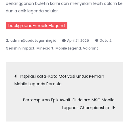
berlangganan buletin kami dan menyelam lebih dalam ke
dunia epik legenda seluler.
background-mobile-legend
,
April 21, 2025
Dota 2
,
,
,
Genshin Impact
Minecraft
Mobile Legend
Valorant
Post
Inspirasi Kata-Kata Motivasi untuk Pemain
Mobile Legends Pemula
navigation
Pertempuran Epik Await: Di dalam MSC Mobile
Legends Championship