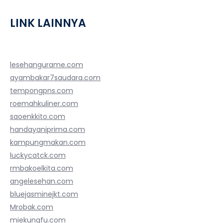
LINK LAINNYA
lesehangurame.com
ayambakar7saudara.com
tempongpns.com
roemahkuliner.com
saoenkkito.com
handayaniprima.com
kampungmakan.com
luckycatck.com
rmbakoelkita.com
angelesehan.com
bluejasminejkt.com
Mrobak.com
miekungfu.com