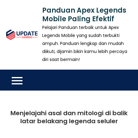
Skip
Panduan Apex Legends
to
Mobile Paling Efektif
content
Pelajari Panduan terbaik untuk Apex
Legends Mobile yang sudah terbukti
ampuh. Panduan lengkap dan mudah
diikuti, dijamin bikin kamu lebih percaya
diri saat bermain!
Menjelajahi asal dan mitologi di balik
latar belakang legenda seluler