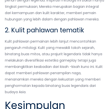
penuh dengan legenda. Inspirasi mitologis ini bukan hanya
tingkat permukaan; Mereka merupakan bagian integral
dari kemampuan dan kulit karakter, memberi pemain
hubungan yang lebih dalam dengan pahlawan mereka.
2. Kulit pahlawan tematik
Kulit pahlawan permainan lebih lanjut mencontohkan
pengaruh mitologi. Kulit yang mewakili tokoh sejarah,
binatang buas mitos, atau prajurit legendaris tidak hanya
melakukan diversifikasi estetika gameplay tetapi juga
membangkitkan keabadian dari kisah -kisah kuno ini. Kulit
dapat memberi pahlawan penampilan naga,
menanamkan mereka dengan kekuatan yang memberi
penghormatan kepada binatang buas legendaris dari
budaya Asia.
Kesimpulan