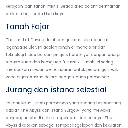
kerajaan, dan tanah mistis. Setiap area dalam permainan
berkontribusi pada kisah kaya:
Tanah Fajar
The Land of Dawn adalah pengaturan utama untuk
legenda seluler. Ini adalah ranah di mana sihir dan
teknologi hidup berdampingan, berdenyut dengan energi
rahasia kuno dan kemajuan futuristik. Tanah ini sering
merupakan medan pertempuran untuk perjuangan epik
yang digambarkan dalam pengetahuan permainan.
Jurang dan istana selestial
Inti dari kisah -kisah permainan yang sedang berlangsung
adalah The Abyss dan Istana Surgawi, yang mewakili
perjuangan abadi antara kegelapan dan cahaya. The
Abyss dikatakan sebagai tempat kegelapan dan kekuatan