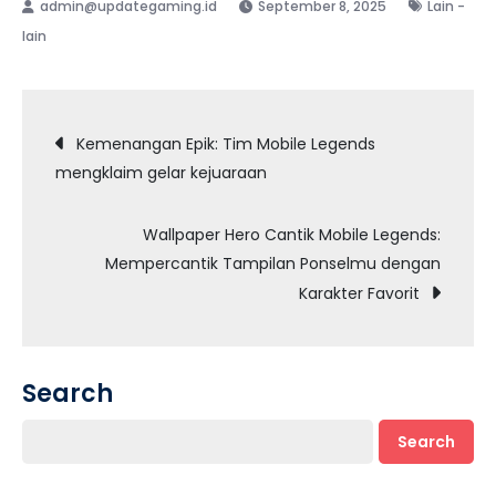
September 8, 2025
Lain -
lain
Post
Kemenangan Epik: Tim Mobile Legends
mengklaim gelar kejuaraan
navigation
Wallpaper Hero Cantik Mobile Legends:
Mempercantik Tampilan Ponselmu dengan
Karakter Favorit
Search
Search