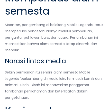
semesta
Moonton, pengembang di belakang Mobile Legends, terus
memperluas pengetahuannya melalui pembaruan,
pengantar pahlawan baru, dan acara. Penambahan ini
memastikan bahwa alam semesta tetap dinamis dan
menarik.
Narasi lintas media
Selain permainan itu sendiri, alam semesta Mobile
Legends ‘berkembang di media lain, termasuk komik dan
animasi. Kisah -kisah ini menawarkan penggemar
tambahan pemahaman dan keterlibatan dalam
pengetahuan.