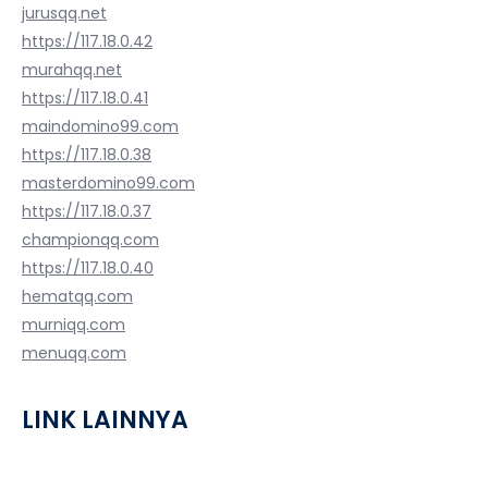
jurusqq.net
https://117.18.0.42
murahqq.net
https://117.18.0.41
maindomino99.com
https://117.18.0.38
masterdomino99.com
https://117.18.0.37
championqq.com
https://117.18.0.40
hematqq.com
murniqq.com
menuqq.com
LINK LAINNYA