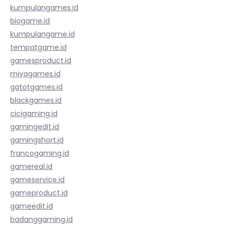
kumpulangames.id
biogame.id
kumpulangame.id
tempatgame.id
gamesproduct.id
miyagames.id
gatotgames.id
blackgames.id
cicigaming.id
gamingedit.id
gamingshort.id
francogaming.id
gamereal.id
gameservice.id
gameproduct.id
gameedit.id
badanggaming.id