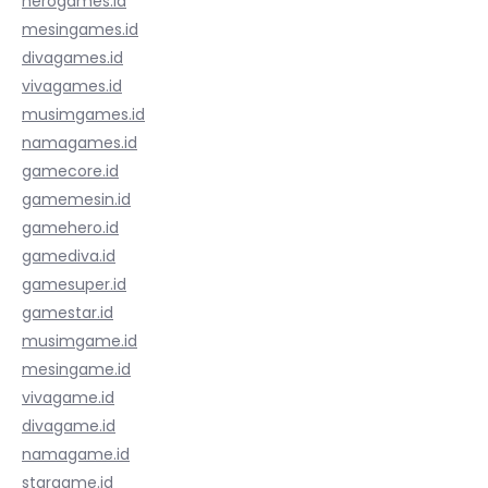
herogames.id
mesingames.id
divagames.id
vivagames.id
musimgames.id
namagames.id
gamecore.id
gamemesin.id
gamehero.id
gamediva.id
gamesuper.id
gamestar.id
musimgame.id
mesingame.id
vivagame.id
divagame.id
namagame.id
stargame.id