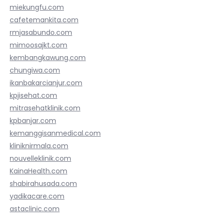
miekungfu.com
cafetemankita.com
rmjasabundo.com
mimoosajkt.com
kembangkawung.com
chungiwa.com
ikanbakarcianjur.com
kpjisehat.com
mitrasehatklinik.com
kpbanjar.com
kemanggisanmedical.com
kliniknirmala.com
nouvelleklinik.com
KainaHealth.com
shabirahusada.com
yadikacare.com
astaclinic.com