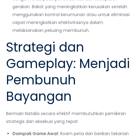
gerakan. Bakat yang meningkatkan kerusakan setelah
menggunakan kontrol kerumunan atau untuk eliminasi
cepat meningkatkan efektivitasnya dalam
melaksanakan peluang membunuh.
Strategi dan
Gameplay: Menjadi
Pembunuh
Bayangan
Bermain Natalia secara efektif membutuhkan pemikiran
strategis dan eksekusi yang tepat:
Dampak Game Awal
: Roam peta dan berikan tekanan