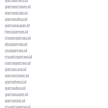
gameshero.id
gamesmesin.id
gamesindo.id
gamesdiva.id
gamessuper.id
herogames.id
mesingames.id
divagames.id
vivagames.id
musimgames.id
namagames.id
gamecore.id
gamemesin.id
gamehero.id
gamediva.id
gamesuper.id
gamestar.id
musimgame.id