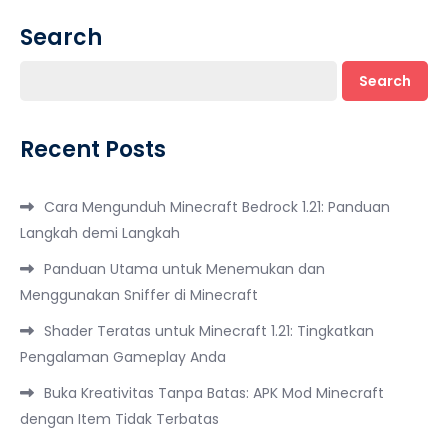
Search
Search
Recent Posts
Cara Mengunduh Minecraft Bedrock 1.21: Panduan
Langkah demi Langkah
Panduan Utama untuk Menemukan dan
Menggunakan Sniffer di Minecraft
Shader Teratas untuk Minecraft 1.21: Tingkatkan
Pengalaman Gameplay Anda
Buka Kreativitas Tanpa Batas: APK Mod Minecraft
dengan Item Tidak Terbatas