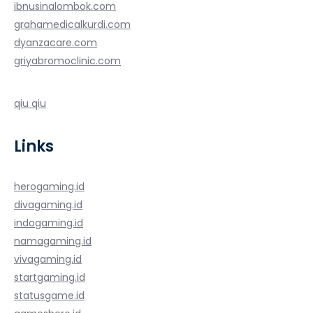
ibnusinalombok.com
grahamedicalkurdi.com
dyanzacare.com
griyabromoclinic.com
qiu qiu
Links
herogaming.id
divagaming.id
indogaming.id
namagaming.id
vivagaming.id
startgaming.id
statusgame.id