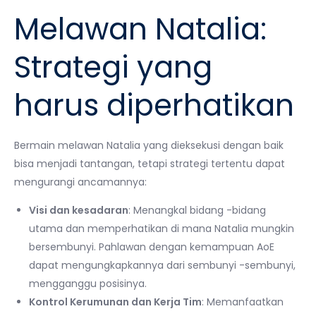
Melawan Natalia:
Strategi yang
harus diperhatikan
Bermain melawan Natalia yang dieksekusi dengan baik
bisa menjadi tantangan, tetapi strategi tertentu dapat
mengurangi ancamannya:
Visi dan kesadaran
: Menangkal bidang -bidang
utama dan memperhatikan di mana Natalia mungkin
bersembunyi. Pahlawan dengan kemampuan AoE
dapat mengungkapkannya dari sembunyi -sembunyi,
mengganggu posisinya.
Kontrol Kerumunan dan Kerja Tim
: Memanfaatkan