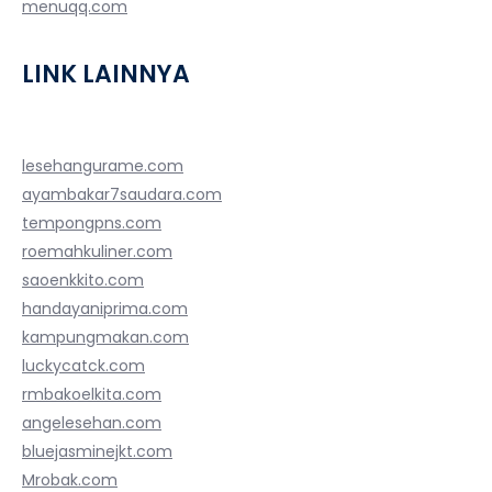
menuqq.com
LINK LAINNYA
lesehangurame.com
ayambakar7saudara.com
tempongpns.com
roemahkuliner.com
saoenkkito.com
handayaniprima.com
kampungmakan.com
luckycatck.com
rmbakoelkita.com
angelesehan.com
bluejasminejkt.com
Mrobak.com