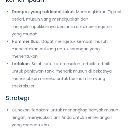
Dampak yang tak kenal takut
: Memungkinkan Tigreal
berlari, musuh yang menakjubkan dan
mengelompokkannya bersama untuk penargetan
yang mudah.
Hammer Suci
: Dapat mengetuk kembali musuh,
menciptakan peluang untuk serangan yang
menentukan.
Ledakan
: Salah satu keterampilan terbaik terbaik
untuk pahlawan tank, menarik musuh di dekatnya,
menakjubkan mereka untuk bermain tim yang
spektakuler.
Strategi
Gunakan “ledakan” untuk menangkap banyak musuh
lengah, menyiapkan tim Anda untuk kemenangan
yang menentukan.