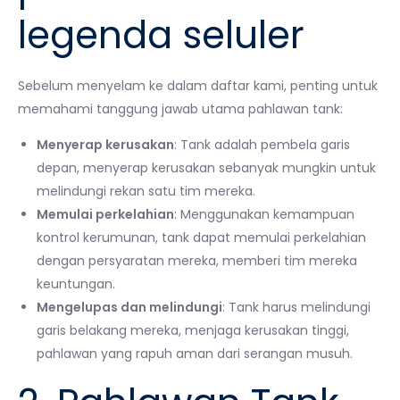
legenda seluler
Sebelum menyelam ke dalam daftar kami, penting untuk
memahami tanggung jawab utama pahlawan tank:
Menyerap kerusakan
: Tank adalah pembela garis
depan, menyerap kerusakan sebanyak mungkin untuk
melindungi rekan satu tim mereka.
Memulai perkelahian
: Menggunakan kemampuan
kontrol kerumunan, tank dapat memulai perkelahian
dengan persyaratan mereka, memberi tim mereka
keuntungan.
Mengelupas dan melindungi
: Tank harus melindungi
garis belakang mereka, menjaga kerusakan tinggi,
pahlawan yang rapuh aman dari serangan musuh.