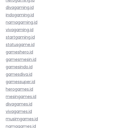
herogaming.id
divagaming.id
indogaming.id
namagaming.id
vivagaming.id
startgaming.id
statusgame.id
gameshero.id
gamesmesin.id
gamesindo.id
gamesdiva.id
gamessuper.id
herogames.id
mesingames.id
divagames.id
vivagames.id
musimgames.id
namagames.id