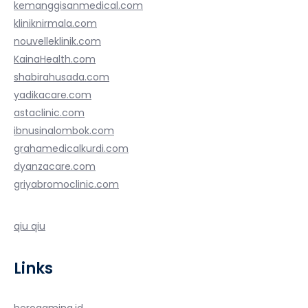
kemanggisanmedical.com
kliniknirmala.com
nouvelleklinik.com
KainaHealth.com
shabirahusada.com
yadikacare.com
astaclinic.com
ibnusinalombok.com
grahamedicalkurdi.com
dyanzacare.com
griyabromoclinic.com
qiu qiu
Links