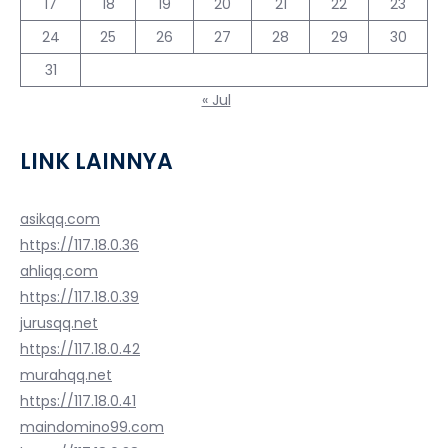
17
18
19
20
21
22
23
24
25
26
27
28
29
30
31
« Jul
LINK LAINNYA
asikqq.com
https://117.18.0.36
ahliqq.com
https://117.18.0.39
jurusqq.net
https://117.18.0.42
murahqq.net
https://117.18.0.41
maindomino99.com