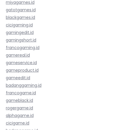
miyagames.id
gatotgames.id
blackgames.id
cicigaming.id
gamingedit.id
gamingshort.id
francogaming.id
gamereal.id
gameservice.id
gameproduct.id
gameedit.id
badanggaming.id
francogame.id
gameblack.id
rogergame.id
alphagame.id
cicigame.id