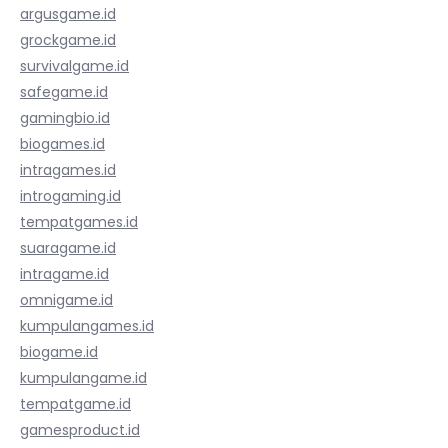
argusgame.id
grockgame.id
survivalgame.id
safegame.id
gamingbio.id
biogames.id
intragames.id
introgaming.id
tempatgames.id
suaragame.id
intragame.id
omnigame.id
kumpulangames.id
biogame.id
kumpulangame.id
tempatgame.id
gamesproduct.id