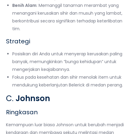
Benih Alam
: Memanggil tanaman merambat yang
menangani kerusakan sihir dan musuh yang lambat,
berkontribusi secara signifikan terhadap keterlibatan
tim.
Strategi
Posisikan diri Anda untuk menyerap kerusakan paling
banyak, memungkinkan “bunga kehidupan” untuk
mengerjakan keajaibannya.
Fokus pada kesehatan dan sihir menolak item untuk
mendukung keberlanjutan Belerick di medan perang.
C.
Johnson
Ringkasan
Kemampuan luar biasa Johnson untuk berubah menjadi
kendaraan dan membawa sekutu melintasi medan