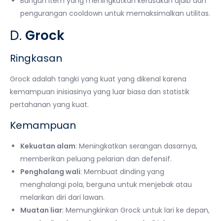
Bangun item yang meningkatkan kerusakan ajaib dan
pengurangan cooldown untuk memaksimalkan utilitas.
D.
Grock
Ringkasan
Grock adalah tangki yang kuat yang dikenal karena
kemampuan inisiasinya yang luar biasa dan statistik
pertahanan yang kuat.
Kemampuan
Kekuatan alam
: Meningkatkan serangan dasarnya,
memberikan peluang pelarian dan defensif.
Penghalang wali
: Membuat dinding yang
menghalangi pola, berguna untuk menjebak atau
melarikan diri dari lawan.
Muatan liar
: Memungkinkan Grock untuk lari ke depan,