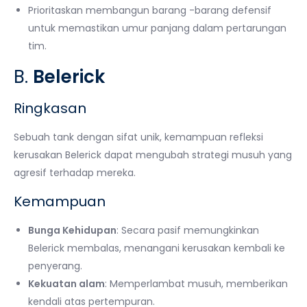
Prioritaskan membangun barang -barang defensif
untuk memastikan umur panjang dalam pertarungan
tim.
B.
Belerick
Ringkasan
Sebuah tank dengan sifat unik, kemampuan refleksi
kerusakan Belerick dapat mengubah strategi musuh yang
agresif terhadap mereka.
Kemampuan
Bunga Kehidupan
: Secara pasif memungkinkan
Belerick membalas, menangani kerusakan kembali ke
penyerang.
Kekuatan alam
: Memperlambat musuh, memberikan
kendali atas pertempuran.