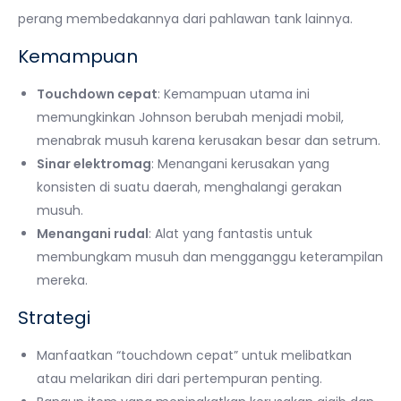
perang membedakannya dari pahlawan tank lainnya.
Kemampuan
Touchdown cepat
: Kemampuan utama ini
memungkinkan Johnson berubah menjadi mobil,
menabrak musuh karena kerusakan besar dan setrum.
Sinar elektromag
: Menangani kerusakan yang
konsisten di suatu daerah, menghalangi gerakan
musuh.
Menangani rudal
: Alat yang fantastis untuk
membungkam musuh dan mengganggu keterampilan
mereka.
Strategi
Manfaatkan “touchdown cepat” untuk melibatkan
atau melarikan diri dari pertempuran penting.