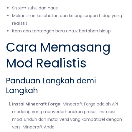
Sistem suhu dan haus
Mekanisme kesehatan dan kelangsungan hidup yang
realistis
Item dan tantangan baru untuk bertahan hidup
Cara Memasang
Mod Realistis
Panduan Langkah demi
Langkah
Instal Minecraft Forge:
Minecraft Forge adalah API
modding yang menyederhanakan proses instalasi
mod. Unduh dan instal versi yang kompatibel dengan
versi Minecraft Anda.