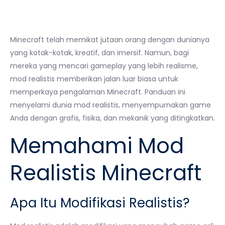
Minecraft telah memikat jutaan orang dengan dunianya
yang kotak-kotak, kreatif, dan imersif. Namun, bagi
mereka yang mencari gameplay yang lebih realisme,
mod realistis memberikan jalan luar biasa untuk
memperkaya pengalaman Minecraft. Panduan ini
menyelami dunia mod realistis, menyempurnakan game
Anda dengan grafis, fisika, dan mekanik yang ditingkatkan.
Memahami Mod
Realistis Minecraft
Apa Itu Modifikasi Realistis?