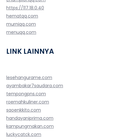
https://117.18.0.40
hematqq.com
murniqq.com
menuqq.com
LINK LAINNYA
lesehangurame.com
ayambakar7saudara.com
tempongpns.com
roemahkuliner.com
saoenkkito.com
handayaniprima.com
kampungmakan.com
luckycatck.com