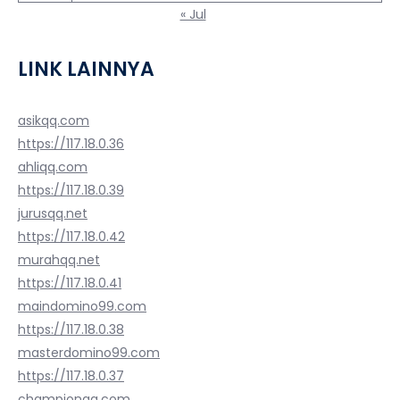
« Jul
LINK LAINNYA
asikqq.com
https://117.18.0.36
ahliqq.com
https://117.18.0.39
jurusqq.net
https://117.18.0.42
murahqq.net
https://117.18.0.41
maindomino99.com
https://117.18.0.38
masterdomino99.com
https://117.18.0.37
championqq.com