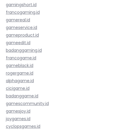
gamingshort.id
francogaming.id
gamereal.id
gameservice.id
gameproduct.id
gameedit.id
badanggaming.id
francogame.id
gameblack.id
rogergame.id
alphagame.id
cicigame.id
badanggame.id
gamescommunity.id
gamesjoy.id
joygames.id
cyclopsgames.id