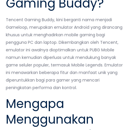
Gaming Buddy?
Tencent Gaming Buddy, kini berganti nama menjadi
Gameloop, merupakan emulator Android yang dirancang
khusus untuk menghadirkan mobile gaming bagi
pengguna PC dan laptop. Dikembangkan oleh Tencent,
emulator ini awalnya dioptimalkan untuk PUBG Mobile
namun kemudian diperluas untuk mendukung banyak
game seluler populer, termasuk Mobile Legends. Emulator
ini menawarkan beberapa fitur dan manfaat unik yang
diperuntukkan bagi para gamer yang mencari
peningkatan performa dan kontrol.
Mengapa
Menggunakan