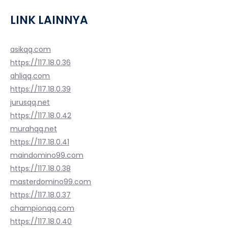
LINK LAINNYA
asikqq.com
https://117.18.0.36
ahliqq.com
https://117.18.0.39
jurusqq.net
https://117.18.0.42
murahqq.net
https://117.18.0.41
maindomino99.com
https://117.18.0.38
masterdomino99.com
https://117.18.0.37
championqq.com
https://117.18.0.40