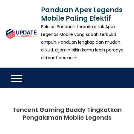
Skip
Panduan Apex Legends
to
Mobile Paling Efektif
content
Pelajari Panduan terbaik untuk Apex
Legends Mobile yang sudah terbukti
ampuh. Panduan lengkap dan mudah
diikuti, dijamin bikin kamu lebih percaya
diri saat bermain!
Tencent Gaming Buddy Tingkatkan
Pengalaman Mobile Legends