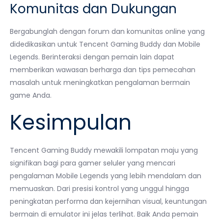
Komunitas dan Dukungan
Bergabunglah dengan forum dan komunitas online yang
didedikasikan untuk Tencent Gaming Buddy dan Mobile
Legends. Berinteraksi dengan pemain lain dapat
memberikan wawasan berharga dan tips pemecahan
masalah untuk meningkatkan pengalaman bermain
game Anda.
Kesimpulan
Tencent Gaming Buddy mewakili lompatan maju yang
signifikan bagi para gamer seluler yang mencari
pengalaman Mobile Legends yang lebih mendalam dan
memuaskan. Dari presisi kontrol yang unggul hingga
peningkatan performa dan kejernihan visual, keuntungan
bermain di emulator ini jelas terlihat. Baik Anda pemain