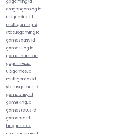
gogaming.id
dragongaming.id
ultigaming.id
multigaming.id
statusgaming.id
gameseasy.id
gamesking.id
gamesname.id
gogames.id
ultigames.id
multigames.id
statusgames.id
gameeasy.id
gameking.id
gamestatus.id
gamepro.id
kinggame.id
dragongame.id