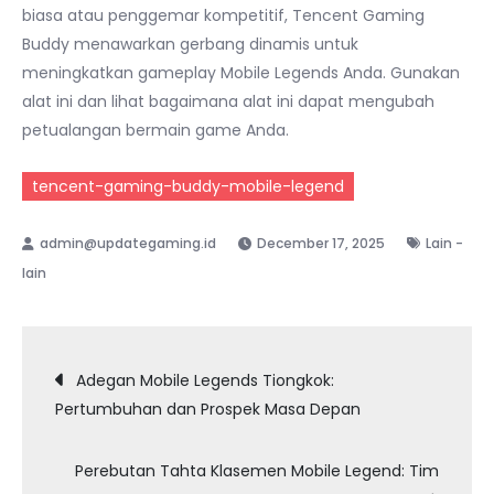
biasa atau penggemar kompetitif, Tencent Gaming
Buddy menawarkan gerbang dinamis untuk
meningkatkan gameplay Mobile Legends Anda. Gunakan
alat ini dan lihat bagaimana alat ini dapat mengubah
petualangan bermain game Anda.
tencent-gaming-buddy-mobile-legend
December 17, 2025
Lain -
lain
Post
Adegan Mobile Legends Tiongkok:
Pertumbuhan dan Prospek Masa Depan
navigation
Perebutan Tahta Klasemen Mobile Legend: Tim