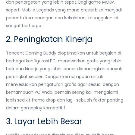
dan penargetan yang lebih tepat. Bagi game MOBA
seperti Mobile Legends yang mana presisi bisa menjadi
penentu kemenangan dan kekalahan, keunggulan ini
sangat berharga.
2. Peningkatan Kinerja
Tencent Gaming Buddy dioptimalkan untuk berjalan di
berbagai konfigurasi PC, menawarkan grafis yang lebih
baik dan kinerja yang lebih lancar dibandingkan banyak
perangkat seluler. Dengan kemampuan untuk
menyesuaikan pengaturan grafis agar sesuai dengan
kemampuan PC Anda, pemain sering kali mengalami
lebih sedikit frame drop dan lag—sebuah faktor penting
dalam gameplay kompetitif.
3. Layar Lebih Besar