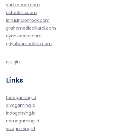
yadikacare.com
astaclinic.com
ibnusinalombok.com
grahamedicalkurdi.com
dyanzacare.com
griyabromoclinic.com
qiu qiu
Links
herogaming.id
divagaming.id
indogaming.id
namagaming.id
vivagaming.id