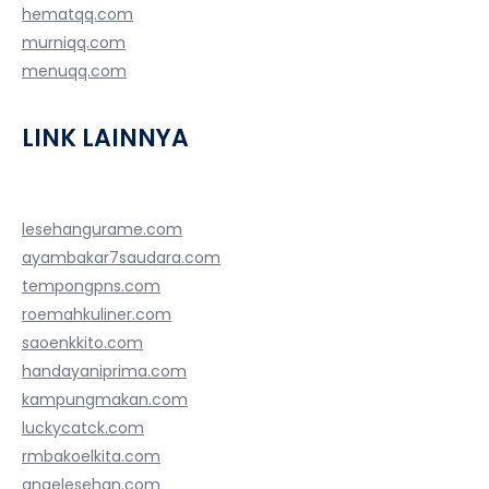
hematqq.com
murniqq.com
menuqq.com
LINK LAINNYA
lesehangurame.com
ayambakar7saudara.com
tempongpns.com
roemahkuliner.com
saoenkkito.com
handayaniprima.com
kampungmakan.com
luckycatck.com
rmbakoelkita.com
angelesehan.com