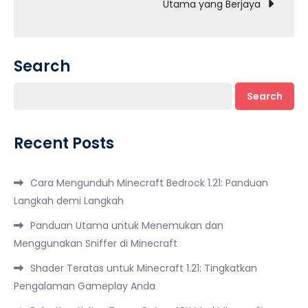
Utama yang Berjaya
Search
Search
Recent Posts
Cara Mengunduh Minecraft Bedrock 1.21: Panduan
Langkah demi Langkah
Panduan Utama untuk Menemukan dan
Menggunakan Sniffer di Minecraft
Shader Teratas untuk Minecraft 1.21: Tingkatkan
Pengalaman Gameplay Anda