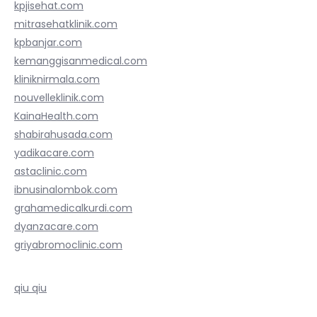
kpjisehat.com
mitrasehatklinik.com
kpbanjar.com
kemanggisanmedical.com
kliniknirmala.com
nouvelleklinik.com
KainaHealth.com
shabirahusada.com
yadikacare.com
astaclinic.com
ibnusinalombok.com
grahamedicalkurdi.com
dyanzacare.com
griyabromoclinic.com
qiu qiu