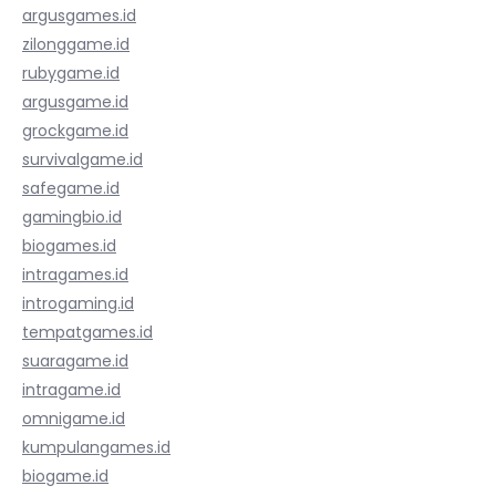
argusgames.id
zilonggame.id
rubygame.id
argusgame.id
grockgame.id
survivalgame.id
safegame.id
gamingbio.id
biogames.id
intragames.id
introgaming.id
tempatgames.id
suaragame.id
intragame.id
omnigame.id
kumpulangames.id
biogame.id