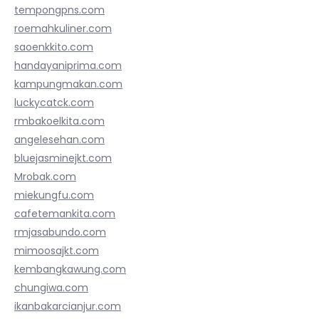
tempongpns.com
roemahkuliner.com
saoenkkito.com
handayaniprima.com
kampungmakan.com
luckycatck.com
rmbakoelkita.com
angelesehan.com
bluejasminejkt.com
Mrobak.com
miekungfu.com
cafetemankita.com
rmjasabundo.com
mimoosajkt.com
kembangkawung.com
chungiwa.com
ikanbakarcianjur.com