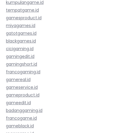
kumpulangame.id
tempatgame.id
gamesproduct.id
miyagames.id
gatotgames.id
blackgames.id
cicigaming.id
gamingedit.id
gamingshort.id
francogaming.id
gamereal.id
gameservice.id
gameproduct.id
gameedit.id
badanggaming.id
francogame.id
gameblack.id