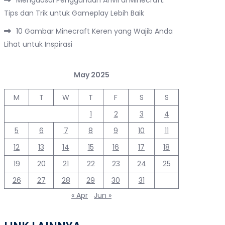
Menguasai Penggunaan Anvil di Minecraft:
Tips dan Trik untuk Gameplay Lebih Baik
10 Gambar Minecraft Keren yang Wajib Anda
Lihat untuk Inspirasi
May 2025
M
T
W
T
F
S
S
1
2
3
4
5
6
7
8
9
10
11
12
13
14
15
16
17
18
19
20
21
22
23
24
25
26
27
28
29
30
31
« Apr
Jun »