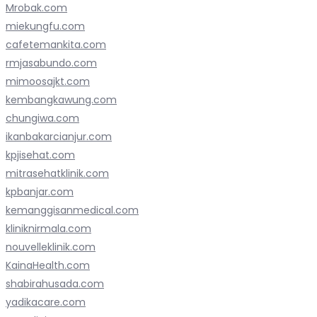
Mrobak.com
miekungfu.com
cafetemankita.com
rmjasabundo.com
mimoosajkt.com
kembangkawung.com
chungiwa.com
ikanbakarcianjur.com
kpjisehat.com
mitrasehatklinik.com
kpbanjar.com
kemanggisanmedical.com
kliniknirmala.com
nouvelleklinik.com
KainaHealth.com
shabirahusada.com
yadikacare.com