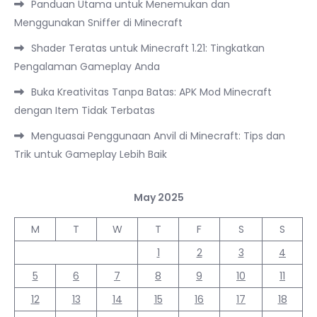
Panduan Utama untuk Menemukan dan
Menggunakan Sniffer di Minecraft
Shader Teratas untuk Minecraft 1.21: Tingkatkan
Pengalaman Gameplay Anda
Buka Kreativitas Tanpa Batas: APK Mod Minecraft
dengan Item Tidak Terbatas
Menguasai Penggunaan Anvil di Minecraft: Tips dan
Trik untuk Gameplay Lebih Baik
May 2025
M
T
W
T
F
S
S
1
2
3
4
5
6
7
8
9
10
11
12
13
14
15
16
17
18