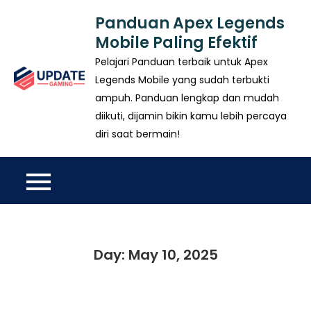
Skip
Panduan Apex Legends
to
Mobile Paling Efektif
content
Pelajari Panduan terbaik untuk Apex
Legends Mobile yang sudah terbukti
ampuh. Panduan lengkap dan mudah
diikuti, dijamin bikin kamu lebih percaya
diri saat bermain!
Day:
May 10, 2025