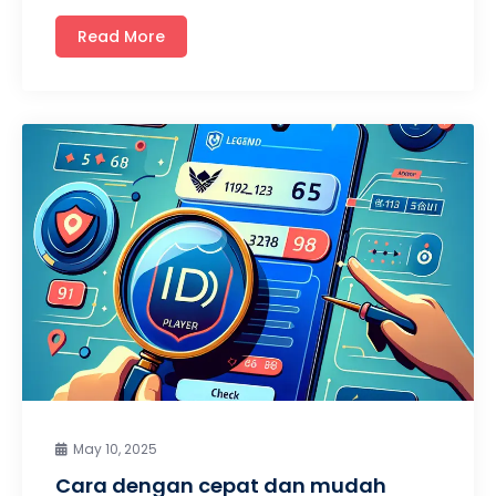
Read More
May 10, 2025
Cara dengan cepat dan mudah