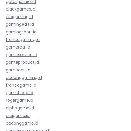
gatotgames.id
blackgames.id
cicigaming.id
gamingedit.id
gamingshort.id
francogaming.id
gamereal.id
gameservice.id
gameproduct.id
gameedit.id
badanggaming.id
francogame.id
gameblack.id
rogergame.id
alphagame.id
cicigame.id
badanggame.id
gamescommunity.id