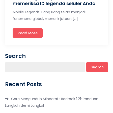
memeriksa ID legenda seluler Anda
Mobile Legends: Bang Bang telah menjadi
fenomena global, menarik jutaan […]
Read More
Search
Search
Recent Posts
Cara Mengunduh Minecraft Bedrock 1.21: Panduan
Langkah demi Langkah