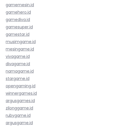
gamemesin.id
gamehero.id
gamediva.id
gamesuper.id
gamestar.id
musimgame.id
mesingame.id
vivagame.id
divagame.id
namagame.id
stargame.id
opengaming.id
winnergames.id
argusgames.id
zilonggame.id
rubygame.id
argusgame.id