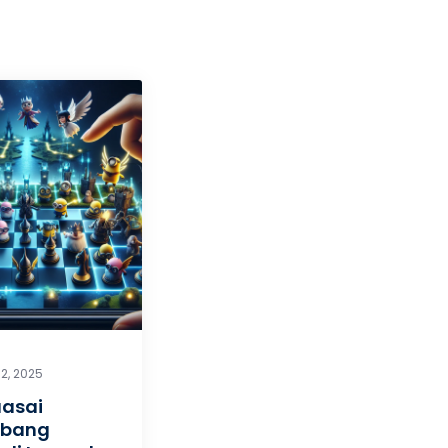
2, 2025
asai
mbang