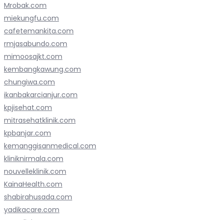
Mrobak.com
miekungfu.com
cafetemankita.com
rmjasabundo.com
mimoosajkt.com
kembangkawung.com
chungiwa.com
ikanbakarcianjur.com
kpjisehat.com
mitrasehatklinik.com
kpbanjar.com
kemanggisanmedical.com
kliniknirmala.com
nouvelleklinik.com
KainaHealth.com
shabirahusada.com
yadikacare.com