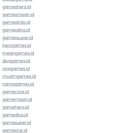
gameshero.id
gamesmesin.id
gamesindo.id
gamesdiva.id
gamessuper.id
herogames.id
mesingames.id
divagames.id
vivagames.id
musimgames.id
namagames.id
gamecore.id
gamemesin.id
gamehero.id
gamediva.id
gamesuper.id
gamestar.id