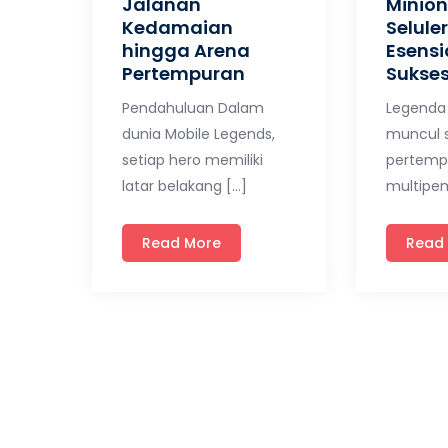
Jalanan
Minion
Kedamaian
Seluler
hingga Arena
Esensi
Pertempuran
Sukse
Pendahuluan Dalam
Legenda 
dunia Mobile Legends,
muncul 
setiap hero memiliki
pertemp
latar belakang […]
multipem
Read More
Read