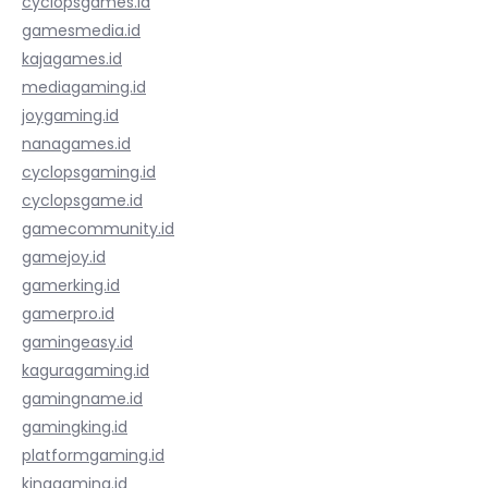
cyclopsgames.id
gamesmedia.id
kajagames.id
mediagaming.id
joygaming.id
nanagames.id
cyclopsgaming.id
cyclopsgame.id
gamecommunity.id
gamejoy.id
gamerking.id
gamerpro.id
gamingeasy.id
kaguragaming.id
gamingname.id
gamingking.id
platformgaming.id
kinggaming.id