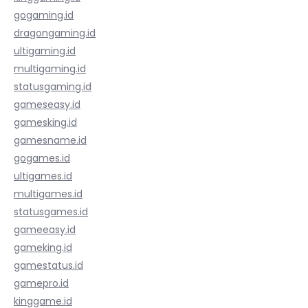
gogaming.id
dragongaming.id
ultigaming.id
multigaming.id
statusgaming.id
gameseasy.id
gamesking.id
gamesname.id
gogames.id
ultigames.id
multigames.id
statusgames.id
gameeasy.id
gameking.id
gamestatus.id
gamepro.id
kinggame.id