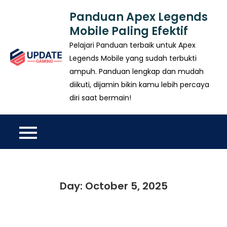
Skip
Panduan Apex Legends
to
Mobile Paling Efektif
content
Pelajari Panduan terbaik untuk Apex
Legends Mobile yang sudah terbukti
ampuh. Panduan lengkap dan mudah
diikuti, dijamin bikin kamu lebih percaya
diri saat bermain!
Day:
October 5, 2025