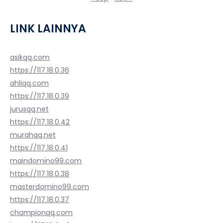
LINK LAINNYA
asikqq.com
https://117.18.0.36
ahliqq.com
https://117.18.0.39
jurusqq.net
https://117.18.0.42
murahqq.net
https://117.18.0.41
maindomino99.com
https://117.18.0.38
masterdomino99.com
https://117.18.0.37
championqq.com