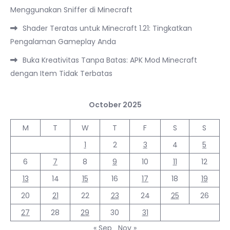
Menggunakan Sniffer di Minecraft
Shader Teratas untuk Minecraft 1.21: Tingkatkan
Pengalaman Gameplay Anda
Buka Kreativitas Tanpa Batas: APK Mod Minecraft
dengan Item Tidak Terbatas
October 2025
M
T
W
T
F
S
S
1
2
3
4
5
6
7
8
9
10
11
12
13
14
15
16
17
18
19
20
21
22
23
24
25
26
27
28
29
30
31
« Sep
Nov »