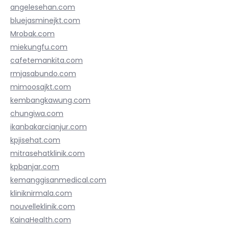
angelesehan.com
bluejasminejkt.com
Mrobak.com
miekungfu.com
cafetemankita.com
rmjasabundo.com
mimoosajkt.com
kembangkawung.com
chungiwa.com
ikanbakarcianjur.com
kpjisehat.com
mitrasehatklinik.com
kpbanjar.com
kemanggisanmedical.com
kliniknirmala.com
nouvelleklinik.com
KainaHealth.com