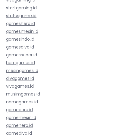
vivagaming.id
startgaming.id
statusgame.id
gameshero.id
gamesmesin.id
gamesindo.id
gamesdiva.id
gamessuper.id
herogames.id
mesingames.id
divagames.id
vivagames.id
musimgames.id
namagames.id
gamecore.id
gamemesin.id
gamehero.id
gamediva.id