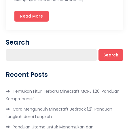
Read More
Search
Search
Recent Posts
Temukan Fitur Terbaru Minecraft MCPE 1.20: Panduan
Komprehensif
Cara Mengunduh Minecraft Bedrock 1.21: Panduan
Langkah demi Langkah
Panduan Utama untuk Menemukan dan