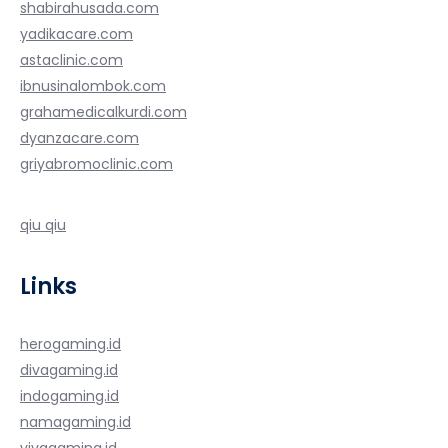
shabirahusada.com
yadikacare.com
astaclinic.com
ibnusinalombok.com
grahamedicalkurdi.com
dyanzacare.com
griyabromoclinic.com
qiu qiu
Links
herogaming.id
divagaming.id
indogaming.id
namagaming.id