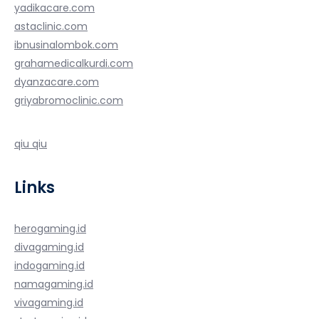
yadikacare.com
astaclinic.com
ibnusinalombok.com
grahamedicalkurdi.com
dyanzacare.com
griyabromoclinic.com
qiu qiu
Links
herogaming.id
divagaming.id
indogaming.id
namagaming.id
vivagaming.id