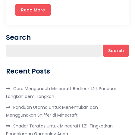
Read More
Search
Search
Recent Posts
Cara Mengunduh Minecraft Bedrock 1.21: Panduan
Langkah demi Langkah
Panduan Utama untuk Menemukan dan
Menggunakan Sniffer di Minecraft
Shader Teratas untuk Minecraft 1.21: Tingkatkan
Pengalaman Gameplay Anda