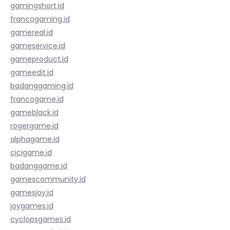
gamingshort.id
francogaming.id
gamereal.id
gameservice.id
gameproduct.id
gameedit.id
badanggaming.id
francogame.id
gameblack.id
rogergame.id
alphagame.id
cicigame.id
badanggame.id
gamescommunity.id
gamesjoy.id
joygames.id
cyclopsgames.id