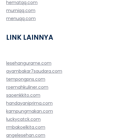
hematqq.com
murniqq.com
menuqq.com
LINK LAINNYA
lesehangurame.com
ayambakar7saudara.com
tempongpns.com
roemahkuliner.com
saoenkkito.com
handayaniprima.com
kampungmakan.com
luckycatck.com
rmbakoelkita.com
angelesehan.com