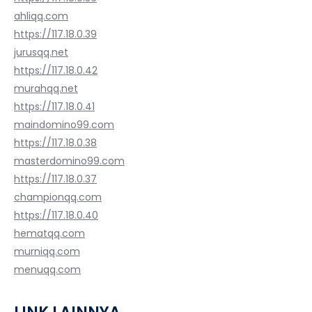
ahliqq.com
https://117.18.0.39
jurusqq.net
https://117.18.0.42
murahqq.net
https://117.18.0.41
maindomino99.com
https://117.18.0.38
masterdomino99.com
https://117.18.0.37
championqq.com
https://117.18.0.40
hematqq.com
murniqq.com
menuqq.com