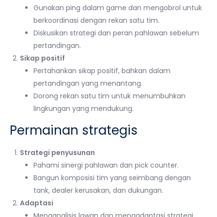
Gunakan ping dalam game dan mengobrol untuk
berkoordinasi dengan rekan satu tim.
Diskusikan strategi dan peran pahlawan sebelum
pertandingan.
Sikap positif
Pertahankan sikap positif, bahkan dalam
pertandingan yang menantang.
Dorong rekan satu tim untuk menumbuhkan
lingkungan yang mendukung.
Permainan strategis
Strategi penyusunan
Pahami sinergi pahlawan dan pick counter.
Bangun komposisi tim yang seimbang dengan
tank, dealer kerusakan, dan dukungan.
Adaptasi
Menganalisis lawan dan mengadaptasi strategi