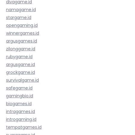
divagame.id
namagame.id
stargame.id
opengaming.id
winnergames.id
argusgames.id
zilonggame.id
rubygame.id
argusgame.id
grockgame.id
survivalgame.id
safegame.id
gamingbio.id
biogames.id
intragames.id
introgaming.id
tempatgames.id