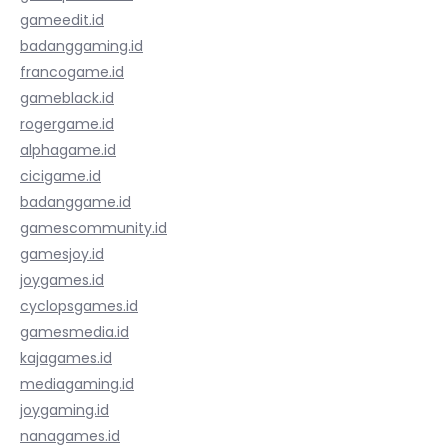
gameedit.id
badanggaming.id
francogame.id
gameblack.id
rogergame.id
alphagame.id
cicigame.id
badanggame.id
gamescommunity.id
gamesjoy.id
joygames.id
cyclopsgames.id
gamesmedia.id
kajagames.id
mediagaming.id
joygaming.id
nanagames.id