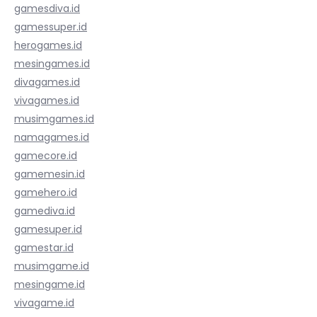
gamesdiva.id
gamessuper.id
herogames.id
mesingames.id
divagames.id
vivagames.id
musimgames.id
namagames.id
gamecore.id
gamemesin.id
gamehero.id
gamediva.id
gamesuper.id
gamestar.id
musimgame.id
mesingame.id
vivagame.id