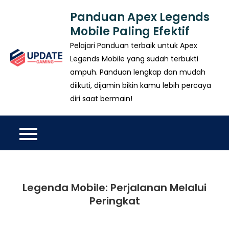
Skip
Panduan Apex Legends
to
Mobile Paling Efektif
content
Pelajari Panduan terbaik untuk Apex
Legends Mobile yang sudah terbukti
ampuh. Panduan lengkap dan mudah
diikuti, dijamin bikin kamu lebih percaya
diri saat bermain!
Legenda Mobile: Perjalanan Melalui
Peringkat