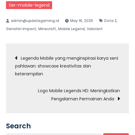
tier-mobile-legend
,
May 16, 2025
Dota 2
,
,
,
Genshin Impact
Minecraft
Mobile Legend
Valorant
Post
Legenda Mobile yang menginspirasi karya seni
pahlawan: showcase kreativitas dan
navigation
keterampilan
Logo Mobile Legends HD: Meningkatkan
Pengalaman Permainan Anda
Search