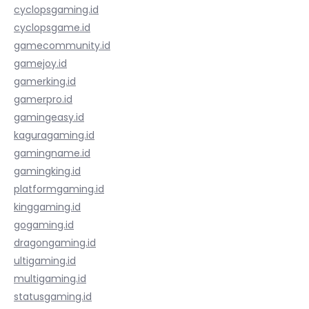
cyclopsgaming.id
cyclopsgame.id
gamecommunity.id
gamejoy.id
gamerking.id
gamerpro.id
gamingeasy.id
kaguragaming.id
gamingname.id
gamingking.id
platformgaming.id
kinggaming.id
gogaming.id
dragongaming.id
ultigaming.id
multigaming.id
statusgaming.id