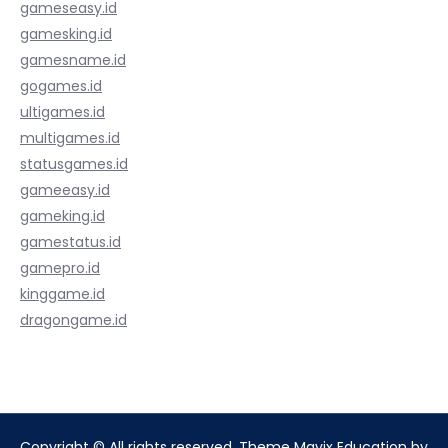
gameseasy.id
gamesking.id
gamesname.id
gogames.id
ultigames.id
multigames.id
statusgames.id
gameeasy.id
gameking.id
gamestatus.id
gamepro.id
kinggame.id
dragongame.id
Copyright © All rights reserved. Theme Mavix Education by