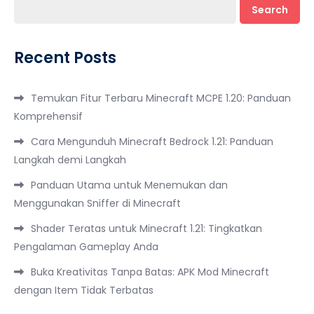
Search
Recent Posts
Temukan Fitur Terbaru Minecraft MCPE 1.20: Panduan
Komprehensif
Cara Mengunduh Minecraft Bedrock 1.21: Panduan
Langkah demi Langkah
Panduan Utama untuk Menemukan dan
Menggunakan Sniffer di Minecraft
Shader Teratas untuk Minecraft 1.21: Tingkatkan
Pengalaman Gameplay Anda
Buka Kreativitas Tanpa Batas: APK Mod Minecraft
dengan Item Tidak Terbatas