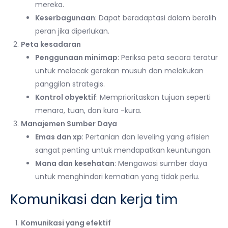
mereka.
Keserbagunaan
: Dapat beradaptasi dalam beralih
peran jika diperlukan.
Peta kesadaran
Penggunaan minimap
: Periksa peta secara teratur
untuk melacak gerakan musuh dan melakukan
panggilan strategis.
Kontrol obyektif
: Memprioritaskan tujuan seperti
menara, tuan, dan kura -kura.
Manajemen Sumber Daya
Emas dan xp
: Pertanian dan leveling yang efisien
sangat penting untuk mendapatkan keuntungan.
Mana dan kesehatan
: Mengawasi sumber daya
untuk menghindari kematian yang tidak perlu.
Komunikasi dan kerja tim
Komunikasi yang efektif