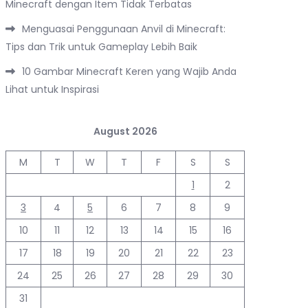
Minecraft dengan Item Tidak Terbatas
Menguasai Penggunaan Anvil di Minecraft:
Tips dan Trik untuk Gameplay Lebih Baik
10 Gambar Minecraft Keren yang Wajib Anda
Lihat untuk Inspirasi
August 2026
M
T
W
T
F
S
S
1
2
3
4
5
6
7
8
9
10
11
12
13
14
15
16
17
18
19
20
21
22
23
24
25
26
27
28
29
30
31