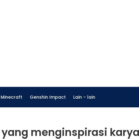
Minecraft
Genshin Impact
Lain – lain
 yang menginspirasi karya