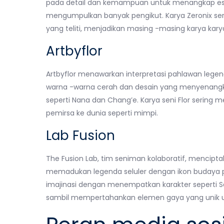
pada detail dan kemampuan untuk menangkap esens
mengumpulkan banyak pengikut. Karya Zeronix se
yang teliti, menjadikan masing -masing karya karya
Artbyflor
Artbyflor menawarkan interpretasi pahlawan lege
warna -warna cerah dan desain yang menyenang
seperti Nana dan Chang’e. Karya seni Flor sering
pemirsa ke dunia seperti mimpi.
Lab Fusion
The Fusion Lab, tim seniman kolaboratif, menci
memadukan legenda seluler dengan ikon budaya p
imajinasi dengan menempatkan karakter seperti S
sambil mempertahankan elemen gaya yang unik un