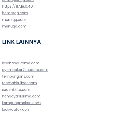
https://117.18.0.40
hematqq.com
murniqq.com
menuqq.com
LINK LAINNYA
lesehangurame.com
ayambakar7saudara.com
tempongpns.com
roemahkuliner.com
saoenkkito.com
handayaniprima.com
kampungmakan.com
luckycatck.com