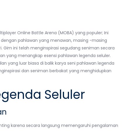
iplayer Online Battle Arena (MOBA) yang populer; Ini
hi dengan pahlawan yang menawan, masing -masing
ri. Gim ini telah menginspirasi segudang seniman secara
an yang menangkap esensi pahlawan legenda seluler.
ilan yang luar biasa di balik karya seni pahlawan legenda
enginspirasi dan seniman berbakat yang menghidupkan
egenda Seluler
an
penting karena secara langsung memengaruhi pengalaman