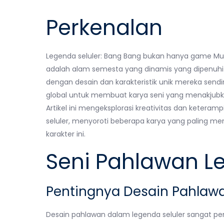
Perkenalan
Legenda seluler: Bang Bang bukan hanya game Mult
adalah alam semesta yang dinamis yang dipenu
dengan desain dan karakteristik unik mereka sendi
global untuk membuat karya seni yang menakjubk
Artikel ini mengeksplorasi kreativitas dan keteramp
seluler, menyoroti beberapa karya yang paling m
karakter ini.
Seni Pahlawan L
Pentingnya Desain Pahlaw
Desain pahlawan dalam legenda seluler sangat 