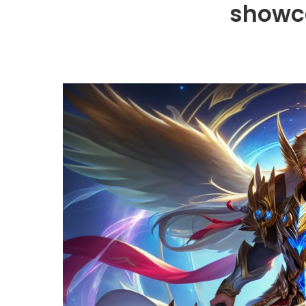
showca