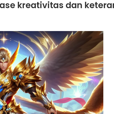
se kreativitas dan keter