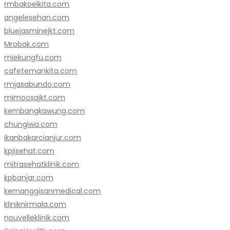
rmbakoelkita.com
angelesehan.com
bluejasminejkt.com
Mrobak.com
miekungfu.com
cafetemankita.com
rmjasabundo.com
mimoosajkt.com
kembangkawung.com
chungiwa.com
ikanbakarcianjur.com
kpjisehat.com
mitrasehatklinik.com
kpbanjar.com
kemanggisanmedical.com
kliniknirmala.com
nouvelleklinik.com