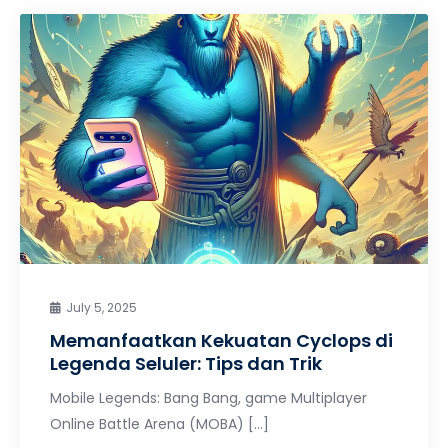
July 5, 2025
Memanfaatkan Kekuatan Cyclops di
Legenda Seluler: Tips dan Trik
Mobile Legends: Bang Bang, game Multiplayer
Online Battle Arena (MOBA) […]