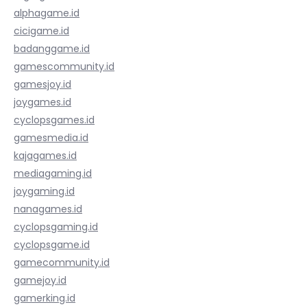
alphagame.id
cicigame.id
badanggame.id
gamescommunity.id
gamesjoy.id
joygames.id
cyclopsgames.id
gamesmedia.id
kajagames.id
mediagaming.id
joygaming.id
nanagames.id
cyclopsgaming.id
cyclopsgame.id
gamecommunity.id
gamejoy.id
gamerking.id