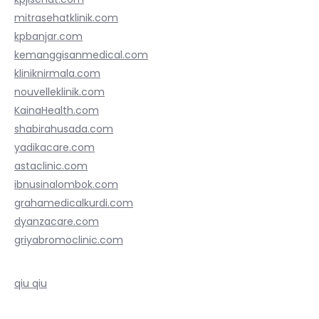
mitrasehatklinik.com
kpbanjar.com
kemanggisanmedical.com
kliniknirmala.com
nouvelleklinik.com
KainaHealth.com
shabirahusada.com
yadikacare.com
astaclinic.com
ibnusinalombok.com
grahamedicalkurdi.com
dyanzacare.com
griyabromoclinic.com
qiu qiu