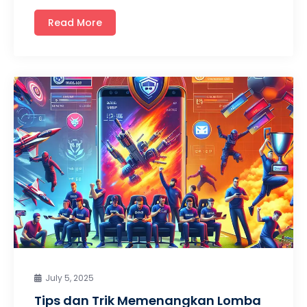
Read More
July 5, 2025
Tips dan Trik Memenangkan Lomba