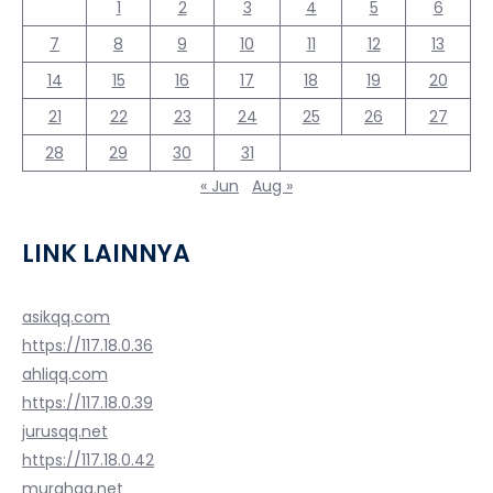
1
2
3
4
5
6
7
8
9
10
11
12
13
14
15
16
17
18
19
20
21
22
23
24
25
26
27
28
29
30
31
« Jun
Aug »
LINK LAINNYA
asikqq.com
https://117.18.0.36
ahliqq.com
https://117.18.0.39
jurusqq.net
https://117.18.0.42
murahqq.net