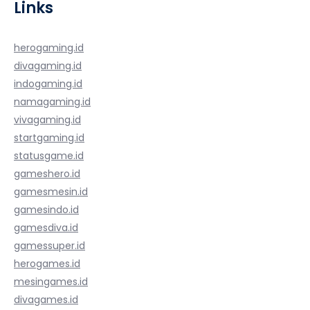
Links
herogaming.id
divagaming.id
indogaming.id
namagaming.id
vivagaming.id
startgaming.id
statusgame.id
gameshero.id
gamesmesin.id
gamesindo.id
gamesdiva.id
gamessuper.id
herogames.id
mesingames.id
divagames.id