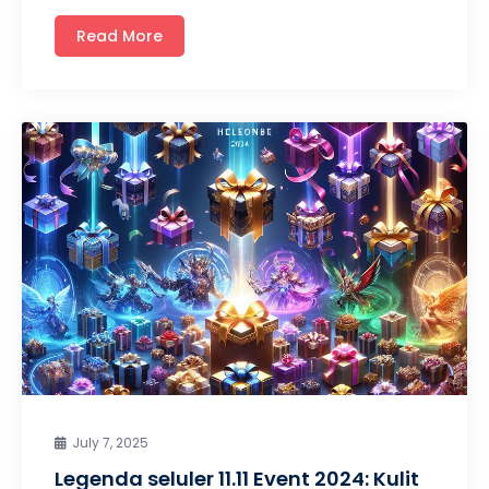
Read More
July 7, 2025
Legenda seluler 11.11 Event 2024: Kulit