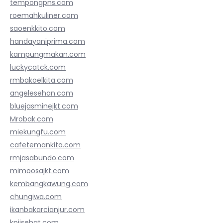
tempongpns.com
roemahkuliner.com
saoenkkito.com
handayaniprima.com
kampungmakan.com
luckycatck.com
rmbakoelkita.com
angelesehan.com
bluejasminejkt.com
Mrobak.com
miekungfu.com
cafetemankita.com
rmjasabundo.com
mimoosajkt.com
kembangkawung.com
chungiwa.com
ikanbakarcianjur.com
kpjisehat.com