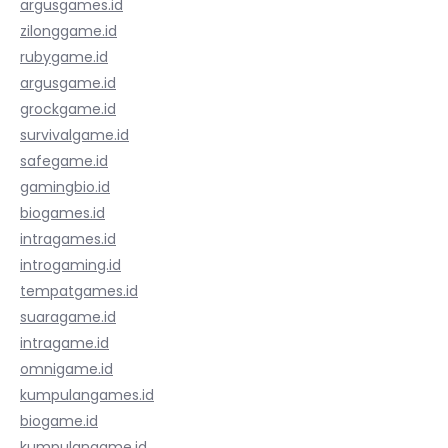
argusgames.id
zilonggame.id
rubygame.id
argusgame.id
grockgame.id
survivalgame.id
safegame.id
gamingbio.id
biogames.id
intragames.id
introgaming.id
tempatgames.id
suaragame.id
intragame.id
omnigame.id
kumpulangames.id
biogame.id
kumpulangame.id