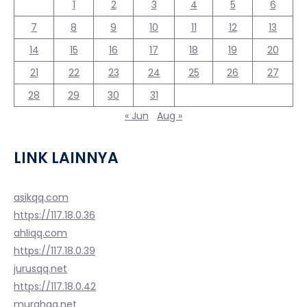
1
2
3
4
5
6
7
8
9
10
11
12
13
14
15
16
17
18
19
20
21
22
23
24
25
26
27
28
29
30
31
« Jun
Aug »
LINK LAINNYA
asikqq.com
https://117.18.0.36
ahliqq.com
https://117.18.0.39
jurusqq.net
https://117.18.0.42
murahqq.net