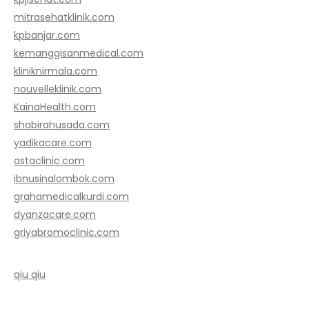
mitrasehatklinik.com
kpbanjar.com
kemanggisanmedical.com
kliniknirmala.com
nouvelleklinik.com
KainaHealth.com
shabirahusada.com
yadikacare.com
astaclinic.com
ibnusinalombok.com
grahamedicalkurdi.com
dyanzacare.com
griyabromoclinic.com
qiu qiu