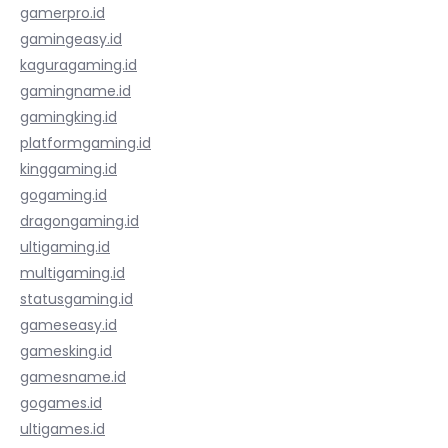
gamerpro.id
gamingeasy.id
kaguragaming.id
gamingname.id
gamingking.id
platformgaming.id
kinggaming.id
gogaming.id
dragongaming.id
ultigaming.id
multigaming.id
statusgaming.id
gameseasy.id
gamesking.id
gamesname.id
gogames.id
ultigames.id