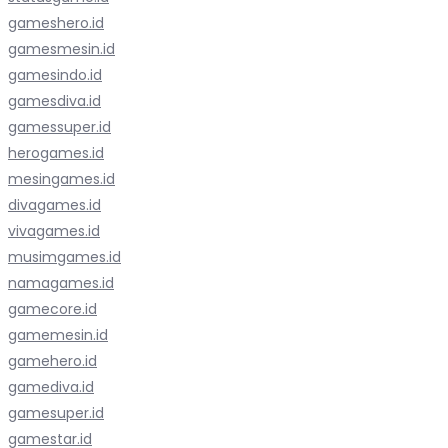
gameshero.id
gamesmesin.id
gamesindo.id
gamesdiva.id
gamessuper.id
herogames.id
mesingames.id
divagames.id
vivagames.id
musimgames.id
namagames.id
gamecore.id
gamemesin.id
gamehero.id
gamediva.id
gamesuper.id
gamestar.id