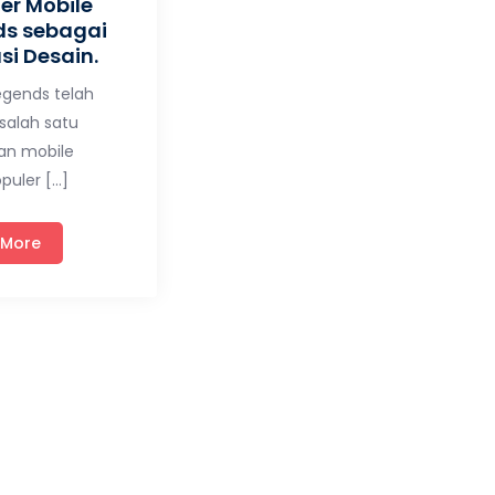
er Mobile
ds sebagai
asi Desain.
egends telah
salah satu
an mobile
puler […]
 More