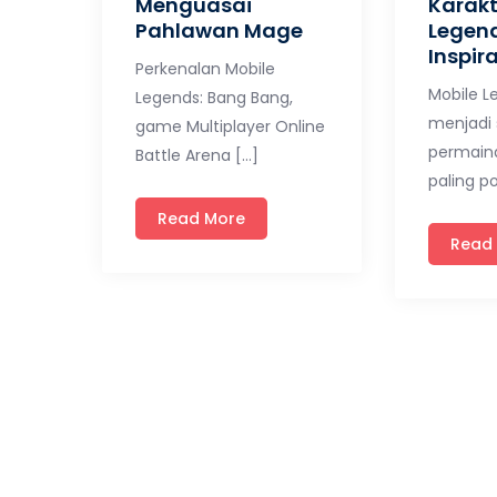
Menguasai
Karakt
Pahlawan Mage
Legen
Inspir
Perkenalan Mobile
Mobile L
Legends: Bang Bang,
menjadi 
game Multiplayer Online
permain
Battle Arena […]
paling po
Read More
Read