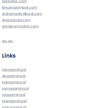
astaclinic.com
ibnusinalombok.com
grahamedicalkurdi.com
dyanzacare.com
griyabromoclinic.com
qiu qiu
Links
herogaming.id
divagaming.id
indogaming.id
namagaming.id
vivagaming.id
startgaming.id
statusgame.id