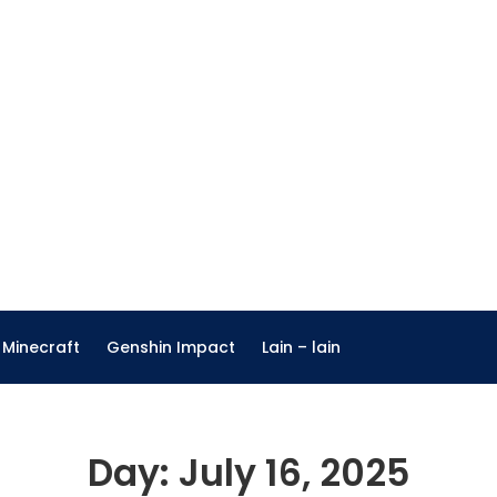
Minecraft
Genshin Impact
Lain – lain
Day:
July 16, 2025