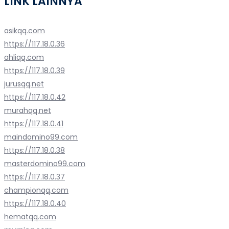
LINK LAINNYA
asikqq.com
https://117.18.0.36
ahliqq.com
https://117.18.0.39
jurusqq.net
https://117.18.0.42
murahqq.net
https://117.18.0.41
maindomino99.com
https://117.18.0.38
masterdomino99.com
https://117.18.0.37
championqq.com
https://117.18.0.40
hematqq.com