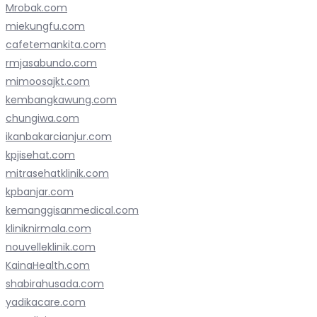
Mrobak.com
miekungfu.com
cafetemankita.com
rmjasabundo.com
mimoosajkt.com
kembangkawung.com
chungiwa.com
ikanbakarcianjur.com
kpjisehat.com
mitrasehatklinik.com
kpbanjar.com
kemanggisanmedical.com
kliniknirmala.com
nouvelleklinik.com
KainaHealth.com
shabirahusada.com
yadikacare.com